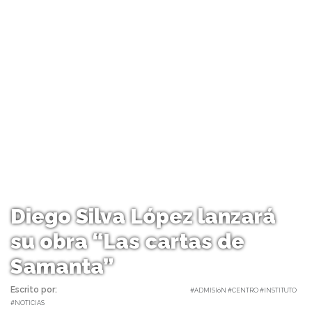
Diego Silva López lanzará
su obra “Las cartas de
Samanta”
Escrito por:
Carolina Angulo | 20/08/2020 |
#ADMISIóN #CENTRO #INSTITUTO
#NOTICIAS