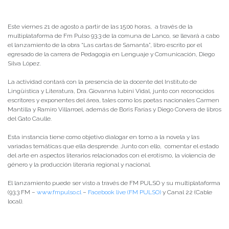
Este viernes 21 de agosto a partir de las 15:00 horas, a través de la
multiplataforma de Fm Pulso 93.3 de la comuna de Lanco, se llevará a cabo
el lanzamiento de la obra “Las cartas de Samanta”, libro escrito por el
egresado de la carrera de Pedagogía en Lenguaje y Comunicación, Diego
Silva López.
La actividad contará con la presencia de la docente del Instituto de
Lingüística y Literatura, Dra. Giovanna Iubini Vidal, junto con reconocidos
escritores y exponentes del área, tales como los poetas nacionales Carmen
Mantilla y Ramiro Villarroel, además de Boris Farías y Diego Corvera de libros
del Gato Caulle.
Esta instancia tiene como objetivo dialogar en torno a la novela y las
variadas temáticas que ella desprende. Junto con ello, comentar el estado
del arte en aspectos literarios relacionados con el erotismo, la violencia de
género y la producción literaria regional y nacional.
El lanzamiento puede ser visto a través de FM PULSO y su multiplataforma
(93.3 FM –
www.fmpulso.cl
–
Facebook live (FM PULSO)
y Canal 22 (Cable
local).