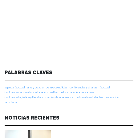
PALABRAS CLAVES
agenda facultad
arte y cultura
centro de noticias
conferencias y charlas
facultad
instituto de ciencias de la educación
instituto de historia y ciencias sociales
instituto de lingüística y literatura
noticias de académicos
noticias de estudiantes
vinculacion
vinculación
NOTICIAS RECIENTES