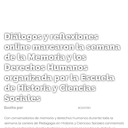
Diálogos y reflexiones
online marcaron la semana
de la Memoria y los
Derechos Humanos
organizada por la Escuela
de Historia y Ciencias
Sociales
Escrito por:
Carolina Angulo | 14/09/2020 |
#CENTRO
Con conversatorios de memoria y derechos humanos durante toda la
semana la carrera de Pedagogía en Historia y Ciencias Sociales conmemoró