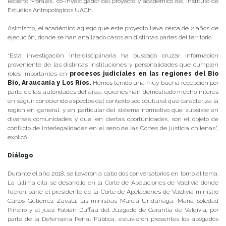
Roberto Morales, co-investigador del proyecto y académico del Instituto de
Estudios Antropológicos UACh.
Asimismo, el académico agregó que este proyecto lleva cerca de 2 años de
ejecución, donde se han analizado casos en distintas partes del territorio.
“Esta investigación interdisciplinaria ha buscado cruzar información
proveniente de las distintas instituciones y personalidades que cumplen
roles importantes en
procesos judiciales en las regiones del Bio
Bio, Araucanía y Los Ríos.
Hemos tenido una muy buena recepción por
parte de las autoridades del área, quienes han demostrado mucho interés
en seguir conociendo aspectos del contexto sociocultural que caracteriza la
región en general, y en particular del sistema normativo que subsiste en
diversas comunidades y que, en ciertas oportunidades, son el objeto de
conflicto de interlegalidades en el seno de las Cortes de justicia chilenas”,
explicó.
Diálogo
Durante el año 2018, se llevaron a cabo dos conversatorios en torno al tema.
La última cita se desarrolló en la Corte de Apelaciones de Valdivia donde
fueron parte el presidente de la Corte de Apelaciones de Valdivia ministro
Carlos Gutiérrez Zavala; las ministras Marcia Undurraga, María Soledad
Piñeiro y el juez Fabián Duffau del Juzgado de Garantía de Valdivia; por
parte de la Defensoría Penal Pública, estuvieron presentes los abogados