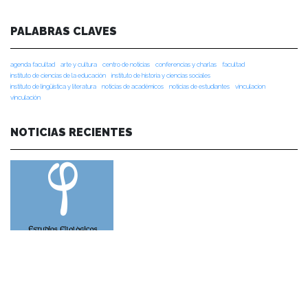
PALABRAS CLAVES
agenda facultad
arte y cultura
centro de noticias
conferencias y charlas
facultad
instituto de ciencias de la educación
instituto de historia y ciencias sociales
instituto de lingüística y literatura
noticias de académicos
noticias de estudiantes
vinculacion
vinculación
NOTICIAS RECIENTES
NOTICIAS 28/07/2026
📚 Anunciamos a nuestra comunidad universitaria que en la página de
Revistas UACh (http://revistas.uach.cl/), ya se encuentra disponible para
su lectura y descarga la edición del n° 77 de Estudios Filológicos (EFIL),