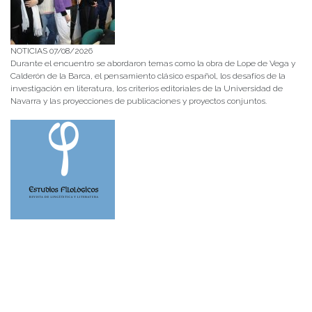
NOTICIAS 07/08/2026
Durante el encuentro se abordaron temas como la obra de Lope de Vega y
Calderón de la Barca, el pensamiento clásico español, los desafíos de la
investigación en literatura, los criterios editoriales de la Universidad de
Navarra y las proyecciones de publicaciones y proyectos conjuntos.
NOTICIAS 28/07/2026
📚 Anunciamos a nuestra comunidad universitaria que en la página de
Revistas UACh (http://revistas.uach.cl/), ya se encuentra disponible para
su lectura y descarga la edición del n° 77 de Estudios Filológicos (EFIL),
publicado recientemente. Felicitamos al equipo editorial de Estudios
Filológicos, al Instituto de Lingüística y Literatura, la Oficina de
Publicaciones de la Facultad […]