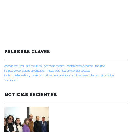
PALABRAS CLAVES
agenda facultad
arte y cultura
centro de noticias
conferencias y charlas
facultad
instituto de ciencias de la educación
instituto de historia y ciencias sociales
instituto de lingüística y literatura
noticias de académicos
noticias de estudiantes
vinculacion
vinculación
NOTICIAS RECIENTES