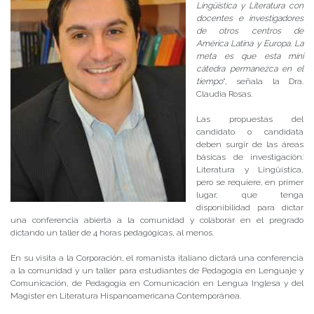
Lingüística y Literatura con
docentes e investigadores
de otros centros de
América Latina y Europa. La
meta es que esta mini
cátedra permanezca en el
tiempo
”, señala la Dra.
Claudia Rosas.
Las propuestas del
candidato o candidata
deben surgir de las áreas
básicas de investigación:
Literatura y Lingüística,
pero se requiere, en primer
lugar, que tenga
disponibilidad para dictar
una conferencia abierta a la comunidad y colaborar en el pregrado
dictando un taller de 4 horas pedagógicas, al menos.
En su visita a la Corporación, el romanista italiano dictará una conferencia
a la comunidad y un taller para estudiantes de Pedagogía en Lenguaje y
Comunicación, de Pedagogía en Comunicación en Lengua Inglesa y del
Magíster en Literatura Hispanoamericana Contemporánea.