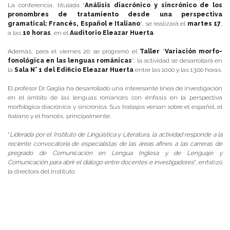
La conferencia, titulada “
Análisis diacrónico y sincrónico de los
pronombres de tratamiento desde una perspectiva
gramatical: Francés, Español e Italiano
“, se realizará el
martes 17
,
a las
10 horas
, en el
Auditorio Eleazar Huerta
.
Además, para el viernes 20 se programó el
Taller
“
Variación morfo-
fonológica en las lenguas románicas
”, la actividad se desarrollará en
la
Sala N° 1 del Edificio Eleazar Huerta
entre las 10:00 y las 13:00 horas.
El profesor Dr. Gaglia ha desarrollado una interesante línea de investigación
en el ámbito de las lenguas romances con énfasis en la perspectiva
morfológica diacrónica y sincrónica. Sus trabajos versan sobre el español, el
italiano y el francés, principalmente.
“
Liderada por el Instituto de Lingüística y Literatura, la actividad responde a la
reciente convocatoria de especialistas de las áreas afines a las carreras de
pregrado de Comunicación en Lengua Inglesa y de Lenguaje y
Comunicación para abrir el diálogo entre docentes e investigadores
”, enfatizó
la directora del Instituto.