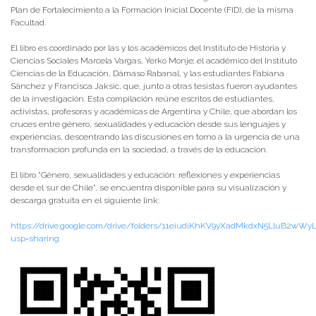
Plan de Fortalecimiento a la Formación Inicial Docente (FID), de la misma
Facultad.
El libro es coordinado por las y los académicos del Instituto de Historia y
Ciencias Sociales Marcela Vargas, Yerko Monje; el académico del Instituto
Ciencias de la Educación, Dámaso Rabanal, y las estudiantes Fabiana
Sánchez y Francisca Jaksic, que, junto a otras tesistas fueron ayudantes
de la investigación. Esta compilación reúne escritos de estudiantes,
activistas, profesoras y académicas de Argentina y Chile, que abordan los
cruces entre género, sexualidades y educación desde sus lenguajes y
experiencias, descentrando las discusiones en torno a la urgencia de una
transformación profunda en la sociedad, a través de la educación.
El libro “Género, sexualidades y educación: reflexiones y experiencias
desde el sur de Chile”, se encuentra disponible para su visualización y
descarga gratuita en el siguiente link:
https://drive.google.com/drive/folders/11eiudiKhKV9yXadMkdxN5LluB2wWy
usp=sharing