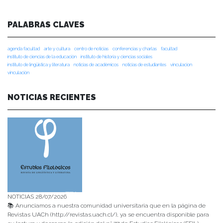
PALABRAS CLAVES
agenda facultad
arte y cultura
centro de noticias
conferencias y charlas
facultad
instituto de ciencias de la educación
instituto de historia y ciencias sociales
instituto de lingüística y literatura
noticias de académicos
noticias de estudiantes
vinculacion
vinculación
NOTICIAS RECIENTES
NOTICIAS 28/07/2026
📚 Anunciamos a nuestra comunidad universitaria que en la página de
Revistas UACh (http://revistas.uach.cl/), ya se encuentra disponible para