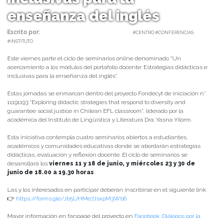
enseñanza del inglés
Escrito por:
Carolina Angulo | 08/06/2021 |
#CENTRO #CONFERENCIAS
#INSTITUTO
Este viernes parte el ciclo de seminarios online denominado “Un
acercamiento a los módulos del portafolio docente: Estrategias didácticas e
inclusivas para la enseñanza del inglés”.
Estas jornadas se enmarcan dentro del proyecto Fondecyt de iniciación n°
11191193 “Exploring didactic strategies that respond to diversity and
guarantee social justice in Chilean EFL classroom”, liderado por la
académica del Instituto de Lingüística y Literatura Dra. Yasna Yilorm.
Esta iniciativa contempla cuatro seminarios abiertos a estudiantes,
académicos y comunidades educativas donde se abordarán estrategias
didácticas, evaluación y reflexión docente. El ciclo de seminarios se
desarrollará los
viernes 11 y 18 de junio, y miércoles 23 y 30 de
junio de 18.00 a 19.30 horas
.
Las y los interesados en participar deberán inscribirse en el siguiente link
👉
https://forms.gle/Jb5UHMe7JsxpM3Wb6
Mayor información en fanpage del proyecto en
Facebook: Diálogos por la