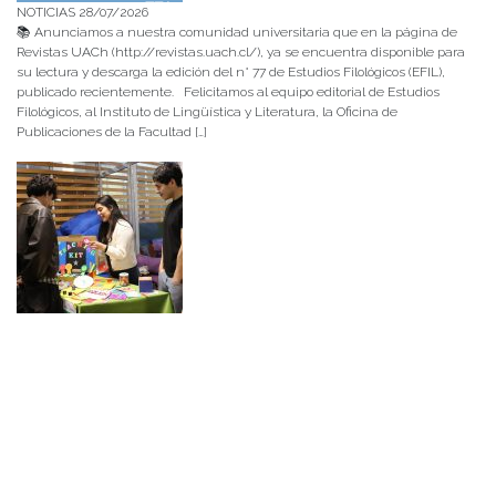
NOTICIAS 28/07/2026
📚 Anunciamos a nuestra comunidad universitaria que en la página de
Revistas UACh (http://revistas.uach.cl/), ya se encuentra disponible para
su lectura y descarga la edición del n° 77 de Estudios Filológicos (EFIL),
publicado recientemente. Felicitamos al equipo editorial de Estudios
Filológicos, al Instituto de Lingüística y Literatura, la Oficina de
Publicaciones de la Facultad […]
NOTICIAS 15/07/2026
Muchos de estos recursos fueron implementados durante el semestre en
las residencias de Mejor Niñez Nidal y Las Parras, espacios donde el
estudiantado desarrolló experiencias de aprendizaje y acompañamiento.