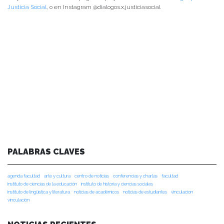
Justicia Social
, o en Instagram @dialogos.x.justiciasocial
PALABRAS CLAVES
agenda facultad
arte y cultura
centro de noticias
conferencias y charlas
facultad
instituto de ciencias de la educación
instituto de historia y ciencias sociales
instituto de lingüística y literatura
noticias de académicos
noticias de estudiantes
vinculacion
vinculación