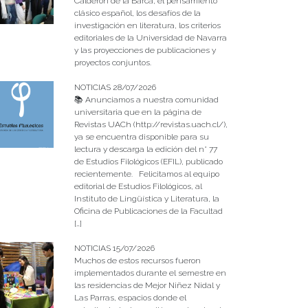
Calderón de la Barca, el pensamiento
clásico español, los desafíos de la
investigación en literatura, los criterios
editoriales de la Universidad de Navarra
y las proyecciones de publicaciones y
proyectos conjuntos.
NOTICIAS 28/07/2026
📚 Anunciamos a nuestra comunidad
universitaria que en la página de
Revistas UACh (http://revistas.uach.cl/),
ya se encuentra disponible para su
lectura y descarga la edición del n° 77
de Estudios Filológicos (EFIL), publicado
recientemente. Felicitamos al equipo
editorial de Estudios Filológicos, al
Instituto de Lingüística y Literatura, la
Oficina de Publicaciones de la Facultad
[…]
NOTICIAS 15/07/2026
Muchos de estos recursos fueron
implementados durante el semestre en
las residencias de Mejor Niñez Nidal y
Las Parras, espacios donde el