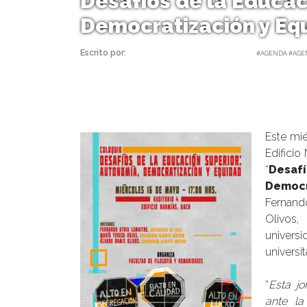
Desafíos de la Educac
Democratización y Eq
Escrito por:
Carolina Angulo | 14/05/2018 |
#AGENDA #AGE
Este mié
Edificio
“
Desaf
Democr
Fernand
Olivos,
universi
universi
“
Esta j
ante la