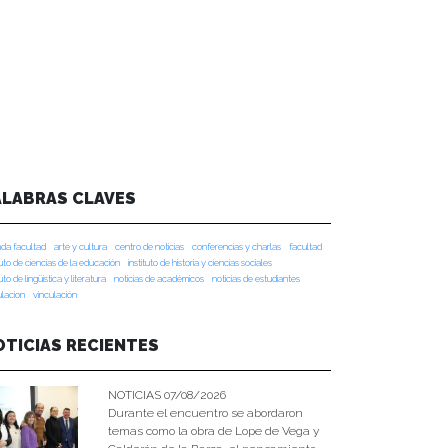
ALABRAS CLAVES
da facultad
arte y cultura
centro de noticias
conferencias y charlas
facultad
tuto de ciencias de la educación
instituto de historia y ciencias sociales
tuto de lingüística y literatura
noticias de académicos
noticias de estudiantes
ulacion
vinculación
OTICIAS RECIENTES
NOTICIAS 07/08/2026
Durante el encuentro se abordaron
temas como la obra de Lope de Vega y