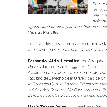
Educaci
un espac
una nue
defender
agente fundamental para construir una soc
Mauricio Mancilla.
Los invitados a esta jornada tienen una vasta
público en torno al proyecto de Ley de Educa
Fernando Atria Lemaitre
es Abogado, L
Universidad de Chile (1994) y Doctor en
Actualmente se desempeña como profesor 
Facultad de Derecho de la Universidad de Chil
la Educación
(2007),
La Mala Educación: Ideas
Veinte Años Después: Neoliberalismo con R
Derechos sociales y educación: un nuevo par
María Teresa Rojas
es Licenciada y Profeso