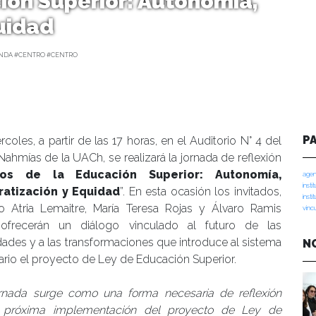
ión Superior: Autonomía,
uidad
NDA #CENTRO #CENTRO
P
rcoles, a partir de las 17 horas, en el Auditorio N° 4 del
 Nahmías de la UACh, se realizará la jornada de reflexión
íos de la Educación Superior: Autonomía,
agen
insti
atización y Equidad
”. En esta ocasión los invitados,
insti
o Atria Lemaitre, María Teresa Rojas y Álvaro Ramis
vinc
 ofrecerán un diálogo vinculado al futuro de las
dades y a las transformaciones que introduce al sistema
N
tario el proyecto de Ley de Educación Superior.
ornada surge como una forma necesaria de reflexión
 próxima implementación del proyecto de Ley de