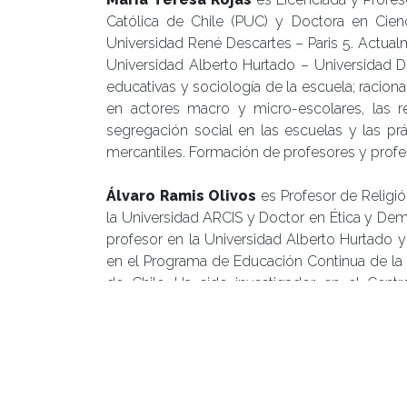
Católica de Chile (PUC) y Doctora en Cien
Universidad René Descartes – Paris 5. Actua
Universidad Alberto Hurtado – Universidad Di
educativas y sociología de la escuela; racion
en actores macro y micro-escolares, las re
segregación social en las escuelas y las pr
mercantiles. Formación de profesores y profe
Álvaro Ramis Olivos
es Profesor de Religió
la Universidad ARCIS y Doctor en Ética y Dem
profesor en la Universidad Alberto Hurtado 
en el Programa de Educación Continua de la 
de Chile. Ha sido investigador en el Cen
presidente de la Asociación chilena de Org
presidente de la Federación de Estudiantes d
libro
Bienes comunes y democracia. Crítica de