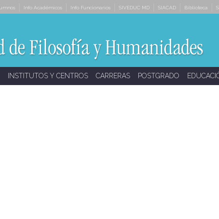
lumnos
Info Académicos
Info Funcionarios
SIVEDUC MD
SIACAD
Biblioteca
S
INSTITUTOS Y CENTROS
CARRERAS
POSTGRADO
EDUCACI