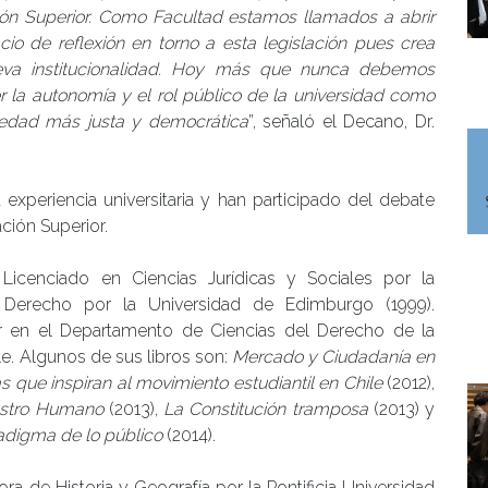
ón Superior. Como Facultad estamos llamados a abrir
io de reflexión en torno a esta legislación pues crea
va institucionalidad. Hoy más que nunca debemos
 la autonomía y el rol público de la universidad como
iedad más justa y democrática
”, señaló el Decano, Dr.
 experiencia universitaria y han participado del debate
ción Superior.
icenciado en Ciencias Jurídicas y Sociales por la
 Derecho por la Universidad de Edimburgo (1999).
en el Departamento de Ciencias del Derecho de la
e. Algunos de sus libros son:
Mercado y Ciudadanía en
 que inspiran al movimiento estudiantil en Chile
(2012),
ostro Humano
(2013),
La Constitución tramposa
(2013) y
adigma de lo público
(2014).
ra de Historia y Geografía por la Pontificia Universidad