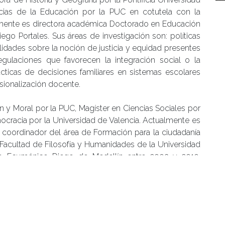
cias de la Educación por la PUC en cotutela con la
lmente es directora académica Doctorado en Educación
ego Portales. Sus áreas de investigación son: políticas
alidades sobre la noción de justicia y equidad presentes
gulaciones que favorecen la integración social o la
ácticas de decisiones familiares en sistemas escolares
sionalización docente.
n y Moral por la PUC, Magíster en Ciencias Sociales por
ocracia por la Universidad de Valencia. Actualmente es
y coordinador del área de Formación para la ciudadanía
Facultad de Filosofía y Humanidades de la Universidad
tro Ecuménico Diego de Medellín entre 2003 y 2010,
anizaciones No Gubernamentales entre 2008 y 2010, y
e la Universidad Católica (FEUC) en 1998. Es autor del
l individualismo posesivo
(2017).