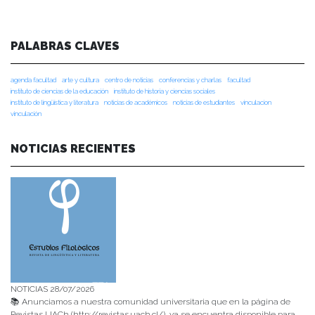
PALABRAS CLAVES
agenda facultad
arte y cultura
centro de noticias
conferencias y charlas
facultad
instituto de ciencias de la educación
instituto de historia y ciencias sociales
instituto de lingüística y literatura
noticias de académicos
noticias de estudiantes
vinculacion
vinculación
NOTICIAS RECIENTES
NOTICIAS 28/07/2026
📚 Anunciamos a nuestra comunidad universitaria que en la página de
Revistas UACh (http://revistas.uach.cl/), ya se encuentra disponible para