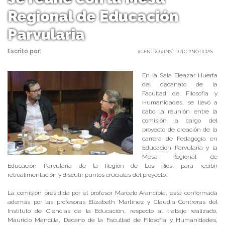
Regional de Educación
Parvularia
Escrito por:
Carolina Angulo | 04/08/2018 |
#CENTRO #INSTITUTO #NOTICIAS
En la Sala Eleazar Huerta
del decanato de la
Facultad de Filosofía y
Humanidades, se llevó a
cabo la reunión entre la
comisión a cargo del
proyecto de creación de la
carrera de Pedagogía en
Educación Parvularia y la
Mesa Regional de
Educación Parvularia de la Región de Los Ríos, para recibir
retroalimentación y discutir puntos cruciales del proyecto.
La comisión presidida por el profesor Marcelo Arancibia, está conformada
además por las profesoras Elizabeth Martínez y Claudia Contreras del
Instituto de Ciencias de la Educación, respecto al trabajo realizado,
Mauricio Mancilla, Decano de la Facultad de Filosofía y Humanidades,