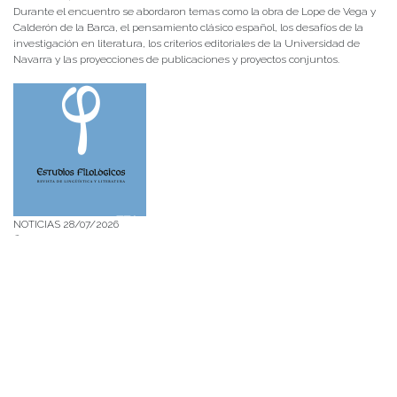
Durante el encuentro se abordaron temas como la obra de Lope de Vega y
Calderón de la Barca, el pensamiento clásico español, los desafíos de la
investigación en literatura, los criterios editoriales de la Universidad de
Navarra y las proyecciones de publicaciones y proyectos conjuntos.
NOTICIAS 28/07/2026
📚 Anunciamos a nuestra comunidad universitaria que en la página de
Revistas UACh (http://revistas.uach.cl/), ya se encuentra disponible para
su lectura y descarga la edición del n° 77 de Estudios Filológicos (EFIL),
publicado recientemente. Felicitamos al equipo editorial de Estudios
Filológicos, al Instituto de Lingüística y Literatura, la Oficina de
Publicaciones de la Facultad […]