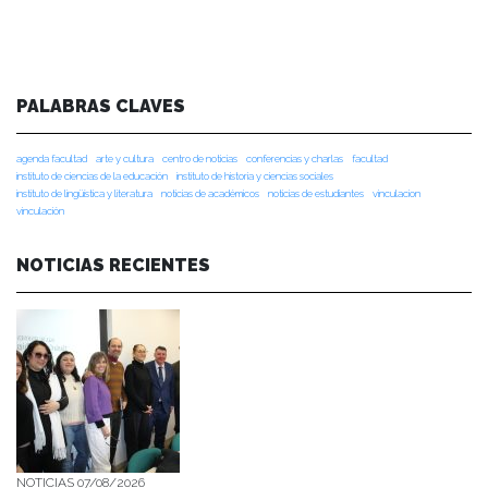
PALABRAS CLAVES
agenda facultad
arte y cultura
centro de noticias
conferencias y charlas
facultad
instituto de ciencias de la educación
instituto de historia y ciencias sociales
instituto de lingüística y literatura
noticias de académicos
noticias de estudiantes
vinculacion
vinculación
NOTICIAS RECIENTES
NOTICIAS 07/08/2026