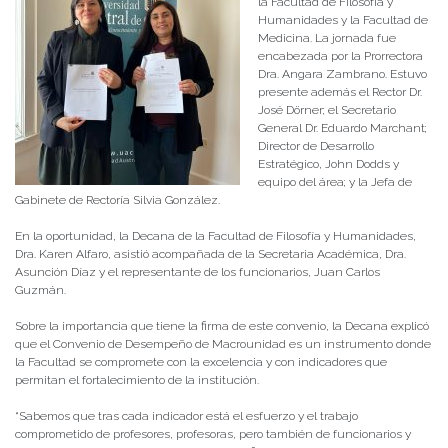
la Facultad de Filosofía y
Humanidades y la Facultad de
Medicina. La jornada fue
encabezada por la Prorrectora
Dra. Angara Zambrano. Estuvo
presente además el Rector Dr.
José Dörner; el Secretario
General Dr. Eduardo Marchant;
Director de Desarrollo
Estratégico, John Dodds y
equipo del área; y la Jefa de
Gabinete de Rectoría Silvia González.
En la oportunidad, la Decana de la Facultad de Filosofía y Humanidades,
Dra. Karen Alfaro, asistió acompañada de la Secretaria Académica, Dra.
Asunción Díaz y el representante de los funcionarios, Juan Carlos
Guzmán.
Sobre la importancia que tiene la firma de este convenio, la Decana explicó
que el Convenio de Desempeño de Macrounidad es un instrumento donde
la Facultad se compromete con la excelencia y con indicadores que
permitan el fortalecimiento de la institución.
“Sabemos que tras cada indicador está el esfuerzo y el trabajo
comprometido de profesores, profesoras, pero también de funcionarios y