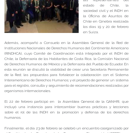
las representantes del
estado de Chile, la
sociedad civil y el INDH en
la Oficina de Asuntos de
Chile en Ginebra realizada
los días 19 y 20 de febrero
en Suiza.
Además, acompañó a Consuelo en la Asamblea General de la Red de
Instituciones Nacionales de Derechos Humanos del Continente Americano
(RINDHCA), cuyo Comité de Coordinación está integrado por el INDH de
Chile, la Defensoría de los Habitantes de Costa Rica, la Comisión Nacional
de Derechos Humanos de México y la Defensoría del Pueblo de Ecuador. En
esta reunión se discutió la viabilidad de crear una Secretaría Permanente
de la Red; las propuestas para fortalecer la colaboración con el Sistema
Interamericano de Derechos Humanos; y el proyecto de generar un sistema
para el registro, consulta y seguimiento de recomendaciones realizadas por
organismos internacionales.
El 22 de febrero participó en la Asamblea General de la GANHRI, que
incluyó una instancia para intercambiar buenas prácticas y lecciones
sobre el rol de las INDH en la promoción y defensa de los derechos
humanos.
Finalmente, el día 23 de febrero se celebró un encuentro coorganizado por