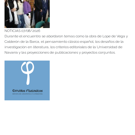
NOTICIAS 07/08/2026
Durante el encuentro se abordaron temas como la obra de Lope de Vega y
Calderón de la Barca, el pensamiento clásico español, los desafíos de la
investigación en literatura, los criterios editoriales de la Universidad de
Navarra y las proyecciones de publicaciones y proyectos conjuntos.
NOTICIAS 28/07/2026
📚 Anunciamos a nuestra comunidad universitaria que en la página de
Revistas UACh (http://revistas.uach.cl/), ya se encuentra disponible para
su lectura y descarga la edición del n° 77 de Estudios Filológicos (EFIL),
publicado recientemente. Felicitamos al equipo editorial de Estudios