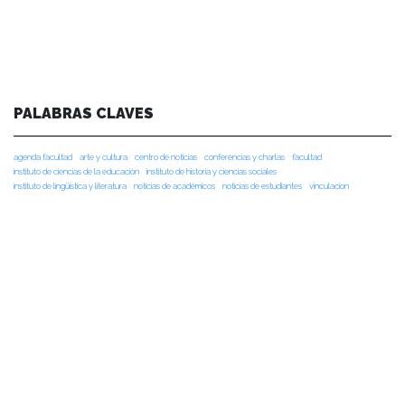
PALABRAS CLAVES
agenda facultad
arte y cultura
centro de noticias
conferencias y charlas
facultad
instituto de ciencias de la educación
instituto de historia y ciencias sociales
instituto de lingüística y literatura
noticias de académicos
noticias de estudiantes
vinculacion
vinculación
NOTICIAS RECIENTES