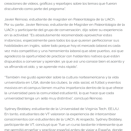
creaciones de videos, gráficas y reportajes sobre los temas que fueron
discutiendo como parte del programa”.
Javier Reinoso, estudiante de magíster en Paleontología de la UACh.
Por su parte, Javier Reinoso, estudiante de Magíster en Paleontología de la
UACh y participante del grupo de conversación, dijo sobre su experiencia
en la actividad: “Es absolutamente recomendado aprovechar estas
instancias, especialmente para todos los que quieran perfeccionar sus
habilidades en inglés, sobre todo porque hoy el mercado laboral es cada
vez más competitivo y una herramienta laboral que abre puertas, así que
agradezco la oportunidad de practicar con hablantes nativos que están
dispuestos a conversar y aprender, ya que así uno conoce bien el acento y
va afinando el oído, y se aprende más rápido”.
“También me gustó aprender sobre la cultura norteamericana y la vida
universitaria en USA, donde los clubes, la vida social, el fútbol y eventos
masivos en el campus tienen mucha importancia dentro de lo que ofrece
la universidad para la comunidad estudiantil, lo que hace que cada
universidad tenga un sello muy distintivo”, concluyó Reinoso.
Sydney Brobbey, estudiante de la Universidad de Virginia Tech, EE.UU.
En tanto, estudiantes de VT valoraron la experiencia de intercambiar
conocimientos con estudiantes de la UACh. Al respecto, Sydney Brobbey,
participante de VT, concluyó que “fue un curso bastante interesante que
me permitió enseñar y practicar español antes de viajar a España, donde