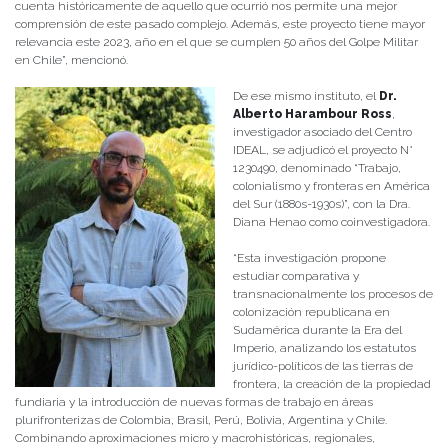
cuenta históricamente de aquello que ocurrió nos permite una mejor
comprensión de este pasado complejo. Además, este proyecto tiene mayor
relevancia este 2023, año en el que se cumplen 50 años del Golpe Militar
en Chile”, mencionó.
De ese mismo instituto, el
Dr.
Alberto Harambour Ross
,
investigador asociado del Centro
IDEAL, se adjudicó el proyecto N°
1230490, denominado “Trabajo,
colonialismo y fronteras en América
del Sur (1880s-1930s)”, con la Dra.
Diana Henao como coinvestigadora.
“Esta investigación propone
estudiar comparativa y
transnacionalmente los procesos de
colonización republicana en
Sudamérica durante la Era del
Imperio, analizando los estatutos
jurídico-políticos de las tierras de
frontera, la creación de la propiedad
fundiaria y la introducción de nuevas formas de trabajo en áreas
plurifronterizas de Colombia, Brasil, Perú, Bolivia, Argentina y Chile.
Combinando aproximaciones micro y macrohistóricas, regionales,