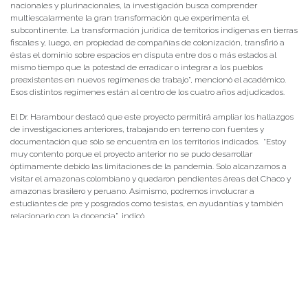
nacionales y plurinacionales, la investigación busca comprender
multiescalarmente la gran transformación que experimenta el
subcontinente. La transformación jurídica de territorios indígenas en tierras
fiscales y, luego, en propiedad de compañías de colonización, transfirió a
éstas el dominio sobre espacios en disputa entre dos o más estados al
mismo tiempo que la potestad de erradicar o integrar a los pueblos
preexistentes en nuevos regímenes de trabajo”, mencionó el académico.
Esos distintos regímenes están al centro de los cuatro años adjudicados.
El Dr. Harambour destacó que este proyecto permitirá ampliar los hallazgos
de investigaciones anteriores, trabajando en terreno con fuentes y
documentación que sólo se encuentra en los territorios indicados. “Estoy
muy contento porque el proyecto anterior no se pudo desarrollar
óptimamente debido las limitaciones de la pandemia. Solo alcanzamos a
visitar el amazonas colombiano y quedaron pendientes áreas del Chaco y
amazonas brasilero y peruano. Asimismo, podremos involucrar a
estudiantes de pre y posgrados como tesistas, en ayudantías y también
relacionarlo con la docencia”, indicó.
En esta convocatoria también resultó seleccionado el proyecto N° 1230672
“América Latina en la historiografía latinoamericana: conceptos, problemas,
prácticas y programas en el siglo XXI”, dirigido por Rodrigo Henríquez (PUC)
y en el cual el profesor Harambour es coinvestigador.
Finalmente, el también académico