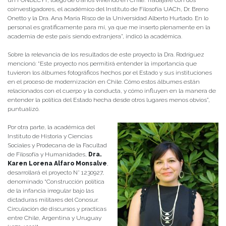
un FONDECYT, luego de 6 años viviendo en Chile. Trabajaré con dos
coinvestigadores, el académico del Instituto de Filosofía UACh, Dr. Breno
Onetto y la Dra. Ana María Risco de la Universidad Alberto Hurtado. En lo
personal es gratificamente para mí, ya que me inserto plenamente en la
academia de este país siendo extranjera”, indicó la académica.
Sobre la relevancia de los resultados de este proyecto la Dra. Rodríguez
mencionó: “Este proyecto nos permitirá entender la importancia que
tuvieron los álbumes fotográficos hechos por el Estado y sus instituciones
en el proceso de modernización en Chile. Cómo estos álbumes están
relacionados con el cuerpo y la conducta, y cómo influyen en la manera de
entender la política del Estado hecha desde otros lugares menos obvios”,
puntualizó.
Por otra parte, la académica del
Instituto de Historia y Ciencias
Sociales y Prodecana de la Facultad
de Filosofía y Humanidades,
Dra.
Karen Lorena Alfaro Monsalve
,
desarrollará el proyecto N° 1230927,
denominado “Construcción política
de la infancia irregular bajo las
dictaduras militares del Conosur.
Circulación de discursos y practicas
entre Chile, Argentina y Uruguay