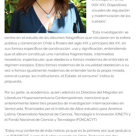
(XIX-XX). Dispositivos
visuales de regulación
y modernización de los
cuerpos”.
“Esta investigación se
centra en el estudio de los álbumes fotográficos que circularon en la esfera
pública y comercial en Chile a finales del siglo XIX y principios del XX, en
sus formas específicas de construcción, uso y significación, entendiendo
que el álbum constituyó una narrativa fragmentada, intermedial,
movediza, espectacular, que obedecía a formas modernas de entender el
régimen escópico. Estas formas modernas de la visualidad obedecían a su
vez a formas igualmente modernas de entender tanto la propia mirada,
como el cuerpo, las instituciones, el Estado, el consumo” indica la
propuesta.
Por su parte, la académica, quien además es Directora del Magíster en
Literatura Hispanoamericana Contemporánea, mencionó que,
anteriormente lideró tres proyectos de investigación internacionales en
Venezuela, financiados por el Instituto de Altos estudios para América
Latina; Observatorio Nacional de Ciencia, Tecnología e Innovación (ONCTI) y
el Fondo Nacional de Ciencia y Tecnología (FONCACYT).
“Estoy muy contenta de esta noticia ya que es la primera vez que postulo a