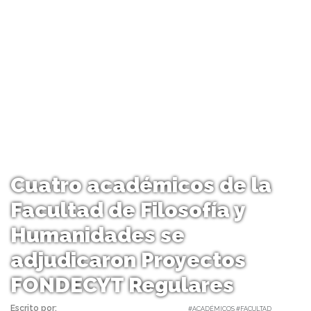
Cuatro académicos de la
Facultad de Filosofía y
Humanidades se
adjudicaron Proyectos
FONDECYT Regulares
Escrito por:
Carolina Angulo | 20/01/2023 |
#ACADÉMICOS #FACULTAD