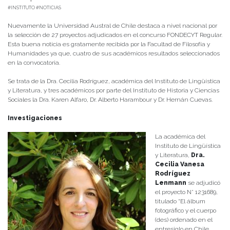
#INSTITUTO #NOTICIAS
Nuevamente la Universidad Austral de Chile destaca a nivel nacional por
la selección de 27 proyectos adjudicados en el concurso FONDECYT Regular.
Esta buena noticia es gratamente recibida por la Facultad de Filosofía y
Humanidades ya que, cuatro de sus académicos resultados seleccionados
en la convocatoria.
Se trata de la Dra. Cecilia Rodríguez, académica del Instituto de Lingüística
y Literatura, y tres académicos por parte del Instituto de Historia y Ciencias
Sociales la Dra. Karen Alfaro, Dr. Alberto Harambour y Dr. Hernán Cuevas.
Investigaciones
La académica del
Instituto de Lingüística
y Literatura,
Dra.
Cecilia Vanesa
Rodríguez
Lenmann
se adjudicó
el proyecto N° 1231689,
titulado “El álbum
fotográfico y el cuerpo
(des) ordenado en el
entresiglo en Chile