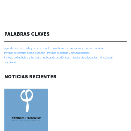
PALABRAS CLAVES
agenda facultad
arte y cultura
centro de noticias
conferencias y charlas
facultad
instituto de ciencias de la educación
instituto de historia y ciencias sociales
instituto de lingüística y literatura
noticias de académicos
noticias de estudiantes
vinculacion
vinculación
NOTICIAS RECIENTES