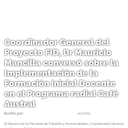
Coordinador General del
Proyecto FID, Dr Mauricio
Mancilla conversó sobre la
Implementación de la
Formación Inicial Docente
en el Programa radial Café
Austral
Escrito por:
Carolina Angulo | 25/04/2019 |
#CENTRO
El Decano de la Facultad de Filosofía y Humanidades y Coordinador General