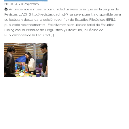
NOTICIAS 28/07/2026
📚 Anunciamos a nuestra comunidad universitaria que en la página de
Revistas UACh (http://revistas.uach.cl/), ya se encuentra disponible para
su lectura y descarga la edición del n° 77 de Estudios Filológicos (EFIL),
publicado recientemente. Felicitamos al equipo editorial de Estudios
Filológicos, al Instituto de Lingüística y Literatura, la Oficina de
Publicaciones de la Facultad […]
NOTICIAS 15/07/2026
Muchos de estos recursos fueron implementados durante el semestre en
las residencias de Mejor Niñez Nidal y Las Parras, espacios donde el
estudiantado desarrolló experiencias de aprendizaje y acompañamiento.