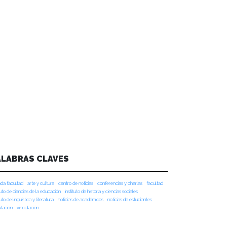
ALABRAS CLAVES
da facultad
arte y cultura
centro de noticias
conferencias y charlas
facultad
tuto de ciencias de la educación
instituto de historia y ciencias sociales
tuto de lingüística y literatura
noticias de académicos
noticias de estudiantes
ulacion
vinculación