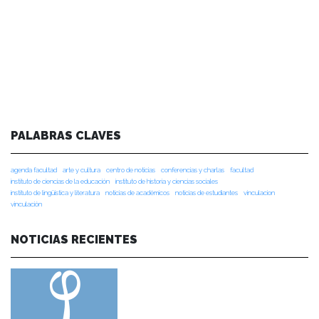
PALABRAS CLAVES
agenda facultad
arte y cultura
centro de noticias
conferencias y charlas
facultad
instituto de ciencias de la educación
instituto de historia y ciencias sociales
instituto de lingüística y literatura
noticias de académicos
noticias de estudiantes
vinculacion
vinculación
NOTICIAS RECIENTES