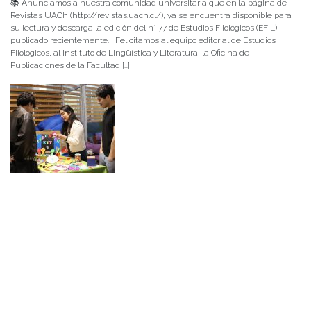
📚 Anunciamos a nuestra comunidad universitaria que en la página de
Revistas UACh (http://revistas.uach.cl/), ya se encuentra disponible para
su lectura y descarga la edición del n° 77 de Estudios Filológicos (EFIL),
publicado recientemente. Felicitamos al equipo editorial de Estudios
Filológicos, al Instituto de Lingüística y Literatura, la Oficina de
Publicaciones de la Facultad […]
NOTICIAS 15/07/2026
Muchos de estos recursos fueron implementados durante el semestre en
las residencias de Mejor Niñez Nidal y Las Parras, espacios donde el
estudiantado desarrolló experiencias de aprendizaje y acompañamiento.