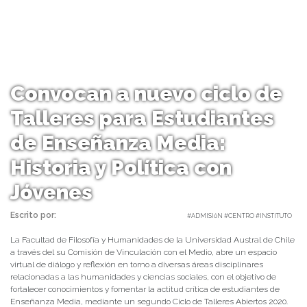
Convocan a nuevo ciclo de
Talleres para Estudiantes
de Enseñanza Media:
Historia y Política con
Jóvenes
Escrito por:
Carolina Angulo | 28/09/2020 |
#ADMISIóN #CENTRO #INSTITUTO
La Facultad de Filosofía y Humanidades de la Universidad Austral de Chile
a través del su Comisión de Vinculación con el Medio, abre un espacio
virtual de diálogo y reflexión en torno a diversas áreas disciplinares
relacionadas a las humanidades y ciencias sociales, con el objetivo de
fortalecer conocimientos y fomentar la actitud crítica de estudiantes de
Enseñanza Media, mediante un segundo Ciclo de Talleres Abiertos 2020.