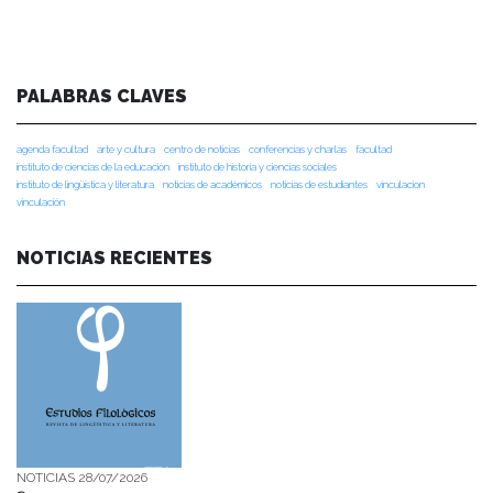
PALABRAS CLAVES
agenda facultad
arte y cultura
centro de noticias
conferencias y charlas
facultad
instituto de ciencias de la educación
instituto de historia y ciencias sociales
instituto de lingüística y literatura
noticias de académicos
noticias de estudiantes
vinculacion
vinculación
NOTICIAS RECIENTES
NOTICIAS 28/07/2026