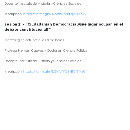
Docente Instituto de Historia y Ciencias Sociales
Inscripción:
https://forms.gle/NcodW6tXLq8CMh2U8
Sesión 2: – “Ciudadanía y Democracia ¿Qué lugar ocupan en el
debate constitucional?”
Martes 13 de octubre a las 18:00 horas
Profesor Hernán Cuevas – Doctor en Ciencia Política
Docente Instituto de Historia y Ciencias Sociales
Inscripción:
https://forms.gle/LGt9V3FE2NtC3hYz6