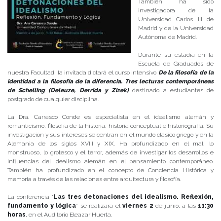
También ha sido
investigadora de la
Universidad Carlos III de
Madrid y de la Universidad
Autónoma de Madrid.
Durante su estadía en la
Escuela de Graduados de
nuestra Facultad, la invitada dictará el curso intensivo
De la filosofía de la
identidad a la filosofía de la diferencia. Tres lecturas contemporáneas
de Schelling (Deleuze, Derrida y Zizek)
destinado a estudiantes de
postgrado de cualquier disciplina.
La Dra. Carrasco Conde es especialista en el idealismo alemán y
romanticismo, filosofía de la historia, historia conceptual e historiografía. Su
investigación y sus intereses se centran en el mundo clásico griego y en la
Alemania de los siglos XVIII y XIX. Ha profundizado en el mal, lo
monstruoso, lo grotesco y el terror, además de investigar los desarrollos e
influencias del idealismo alemán en el pensamiento contemporáneo.
También ha profundizado en el concepto de Conciencia Histórica y
memoria a través de las relaciones entre arquitectura y filosofía.
La conferencia “
Las tres detonaciones del idealismo. Reflexión,
fundamento y lógica
” se realizará el
viernes 2
de junio, a las
11:30
horas
, en el Auditorio Eleazar Huerta.