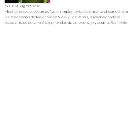
NOTICIAS 15/07/2026
Muchos de estos recursos fueron implementados durante el semestre en
las residencias de Mejor Niñez Nidal y Las Parras, espacios donde el
estudiantado desarrolló experiencias de aprendizaje y acompañamiento.
NOTICIAS 14/07/2026
La instancia convocó a equipos académicos y profesionales con el fin de
diseñar líneas prioritarias de colaboración y establecer las bases de un plan
de trabajo conjunto para el fortalecimiento de la educación pública.