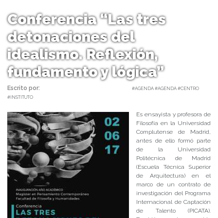
Conferencia “Las tres
detonaciones del
idealismo. Reflexión,
fundamento y lógica”
Escrito por:
Carolina Angulo | 24/05/2017 |
#AGENDA #AGENDA #CENTRO
#INSTITUTO
Es ensayista y profesora de
Filosofía en la Universidad
Complutense de Madrid,
antes de ello formó parte
de la Universidad
Politécnica de Madrid
(Escuela Técnica Superior
de Arquitectura) en el
marco de un contrato de
investigación del Programa
Internacional de Captación
de Talento (PICATA).