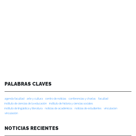
PALABRAS CLAVES
agenda facultad
arte y cultura
centro de noticias
conferencias y charlas
facultad
instituto de ciencias de la educación
instituto de historia y ciencias sociales
instituto de lingüística y literatura
noticias de académicos
noticias de estudiantes
vinculacion
vinculación
NOTICIAS RECIENTES