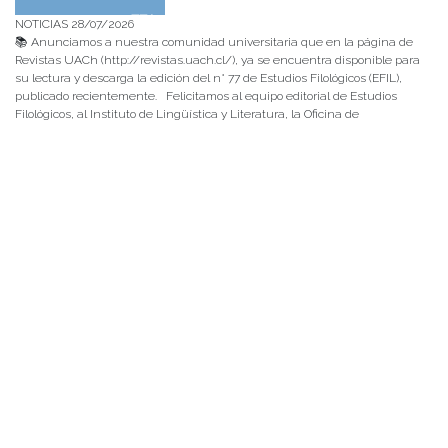
NOTICIAS 28/07/2026
📚 Anunciamos a nuestra comunidad universitaria que en la página de
Revistas UACh (http://revistas.uach.cl/), ya se encuentra disponible para
su lectura y descarga la edición del n° 77 de Estudios Filológicos (EFIL),
publicado recientemente. Felicitamos al equipo editorial de Estudios
Filológicos, al Instituto de Lingüística y Literatura, la Oficina de
Publicaciones de la Facultad […]
NOTICIAS 15/07/2026
Muchos de estos recursos fueron implementados durante el semestre en
las residencias de Mejor Niñez Nidal y Las Parras, espacios donde el
estudiantado desarrolló experiencias de aprendizaje y acompañamiento.