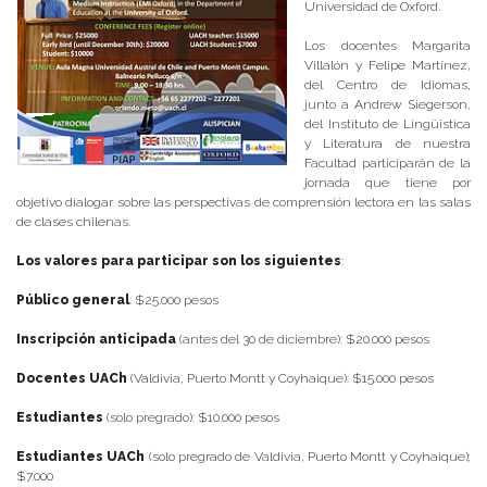
Universidad de Oxford.
Los docentes Margarita
Villalón y Felipe Martínez,
del Centro de Idiomas,
junto a Andrew Siegerson,
del Instituto de Lingüística
y Literatura de nuestra
Facultad participarán de la
jornada que tiene por
objetivo dialogar sobre las perspectivas de comprensión lectora en las salas
de clases chilenas.
Los valores para participar son los siguientes
:
Público general
: $25.000 pesos
Inscripción anticipada
(antes del 30 de diciembre): $20.000 pesos
Docentes UACh
(Valdivia, Puerto Montt y Coyhaique): $15.000 pesos
Estudiantes
(solo pregrado): $10.000 pesos
Estudiantes UACh
(solo pregrado de Valdivia, Puerto Montt y Coyhaique);
$7.000