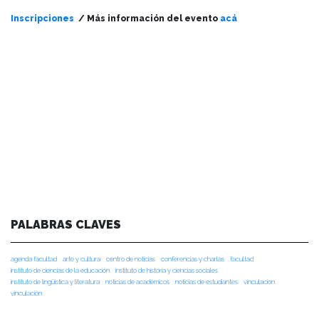
Inscripciones
/ Más información del evento
acá
PALABRAS CLAVES
agenda facultad
arte y cultura
centro de noticias
conferencias y charlas
facultad
instituto de ciencias de la educación
instituto de historia y ciencias sociales
instituto de lingüística y literatura
noticias de académicos
noticias de estudiantes
vinculacion
vinculación