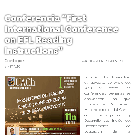
Conferencia “First
International Conference
on EFL Reading
instructions”
Escrito por:
Carolina Angulo | 15/12/2017 |
#AGENDA #CENTRO #CENTRO
#INSTITUTO
La actividad se desarrollará
el jueves 11 de enero del
2018 y entre las
conferencias plenarias se
encuentran las que
brindará el Dr. Ernesto
Macaro, director del Centro
de Investigación y
Desarrollo del inglés del
Departamento de
Educación de la