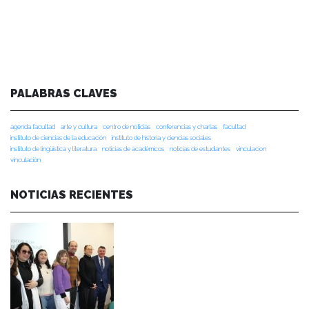
PALABRAS CLAVES
agenda facultad
arte y cultura
centro de noticias
conferencias y charlas
facultad
instituto de ciencias de la educación
instituto de historia y ciencias sociales
instituto de lingüística y literatura
noticias de académicos
noticias de estudiantes
vinculacion
vinculación
NOTICIAS RECIENTES