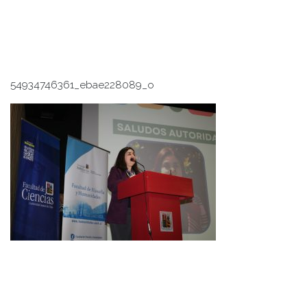
54934746361_ebae228089_o