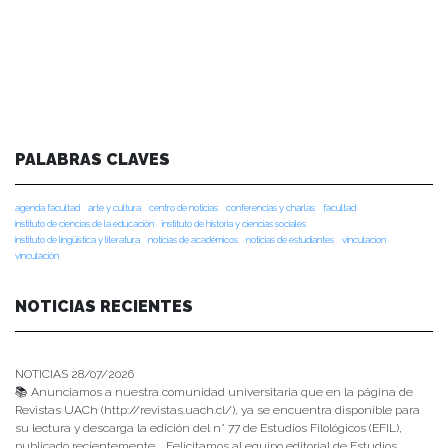
PALABRAS CLAVES
agenda facultad
arte y cultura
centro de noticias
conferencias y charlas
facultad
instituto de ciencias de la educación
instituto de historia y ciencias sociales
instituto de lingüística y literatura
noticias de académicos
noticias de estudiantes
vinculacion
vinculación
NOTICIAS RECIENTES
NOTICIAS 28/07/2026
📚 Anunciamos a nuestra comunidad universitaria que en la página de
Revistas UACh (http://revistas.uach.cl/), ya se encuentra disponible para
su lectura y descarga la edición del n° 77 de Estudios Filológicos (EFIL),
publicado recientemente. Felicitamos al equipo editorial de Estudios