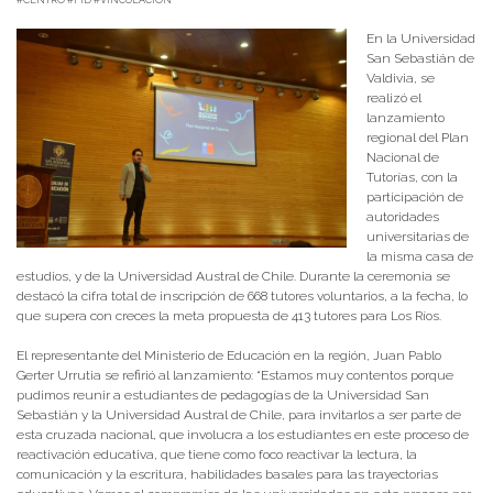
#CENTRO #FID #VINCULACIÓN
En la Universidad
San Sebastián de
Valdivia, se
realizó el
lanzamiento
regional del Plan
Nacional de
Tutorías, con la
participación de
autoridades
universitarias de
la misma casa de
estudios, y de la Universidad Austral de Chile. Durante la ceremonia se
destacó la cifra total de inscripción de 668 tutores voluntarios, a la fecha, lo
que supera con creces la meta propuesta de 413 tutores para Los Ríos.
El representante del Ministerio de Educación en la región, Juan Pablo
Gerter Urrutia se refirió al lanzamiento: “Estamos muy contentos porque
pudimos reunir a estudiantes de pedagogías de la Universidad San
Sebastián y la Universidad Austral de Chile, para invitarlos a ser parte de
esta cruzada nacional, que involucra a los estudiantes en este proceso de
reactivación educativa, que tiene como foco reactivar la lectura, la
comunicación y la escritura, habilidades basales para las trayectorias