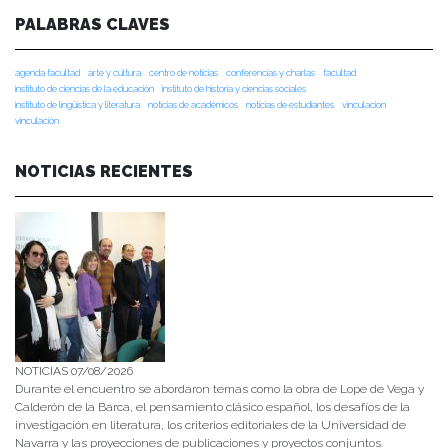
PALABRAS CLAVES
agenda facultad
arte y cultura
centro de noticias
conferencias y charlas
facultad
instituto de ciencias de la educación
instituto de historia y ciencias sociales
instituto de lingüística y literatura
noticias de académicos
noticias de estudiantes
vinculacion
vinculación
NOTICIAS RECIENTES
NOTICIAS 07/08/2026
Durante el encuentro se abordaron temas como la obra de Lope de Vega y
Calderón de la Barca, el pensamiento clásico español, los desafíos de la
investigación en literatura, los criterios editoriales de la Universidad de
Navarra y las proyecciones de publicaciones y proyectos conjuntos.