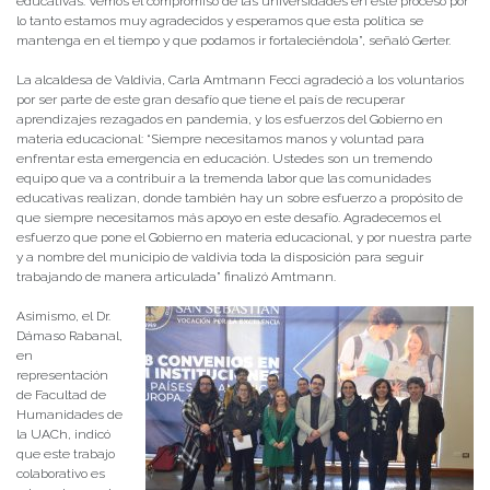
educativas. Vemos el compromiso de las universidades en este proceso por
lo tanto estamos muy agradecidos y esperamos que esta política se
mantenga en el tiempo y que podamos ir fortaleciéndola”, señaló Gerter.
La alcaldesa de Valdivia, Carla Amtmann Fecci agradeció a los voluntarios
por ser parte de este gran desafío que tiene el país de recuperar
aprendizajes rezagados en pandemia, y los esfuerzos del Gobierno en
materia educacional: “Siempre necesitamos manos y voluntad para
enfrentar esta emergencia en educación. Ustedes son un tremendo
equipo que va a contribuir a la tremenda labor que las comunidades
educativas realizan, donde también hay un sobre esfuerzo a propósito de
que siempre necesitamos más apoyo en este desafío. Agradecemos el
esfuerzo que pone el Gobierno en materia educacional, y por nuestra parte
y a nombre del municipio de valdivia toda la disposición para seguir
trabajando de manera articulada” finalizó Amtmann.
Asimismo, el Dr.
Dámaso Rabanal,
en
representación
de Facultad de
Humanidades de
la UACh, indicó
que este trabajo
colaborativo es