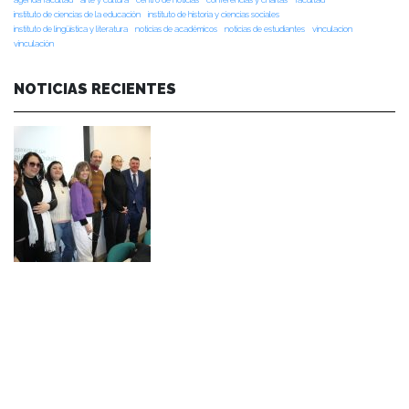
instituto de ciencias de la educación
instituto de historia y ciencias sociales
instituto de lingüística y literatura
noticias de académicos
noticias de estudiantes
vinculacion
vinculación
NOTICIAS RECIENTES
NOTICIAS 07/08/2026
Durante el encuentro se abordaron temas como la obra de Lope de Vega y
Calderón de la Barca, el pensamiento clásico español, los desafíos de la
investigación en literatura, los criterios editoriales de la Universidad de
Navarra y las proyecciones de publicaciones y proyectos conjuntos.