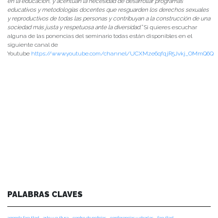
en la educación, y acentúan la necesidad de desarrollar programas
educativos y metodologías docentes que resguarden los derechos sexuales
y reproductivos de todas las personas y contribuyan a la construcción de una
sociedad más justa y respetuosa ante la diversidad.”
Si quieres escuchar
alguna de las ponencias del seminario todas están disponibles en el
siguiente canal de
Youtube
https://www.youtube.com/channel/UCXMze6qfqjR5Jvkj_OMmQ6Q
PALABRAS CLAVES
agenda facultad
arte y cultura
centro de noticias
conferencias y charlas
facultad