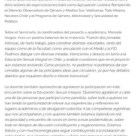
otros actores de organizaciones tales como Agrupación Lésbica Rompiendo
el Silencio; Observatorio de Género y Medios Sur; Valdiversa; Todo Mejora;
Neutres Chile y el Programa de Género, Afectividad y Sexualidad de
Paillaco.
Sobre el Seminario, la coordinadora del proyecto y académica, Marcela
Vargas, hizo un positivo balance de la instancia
“Fueron dos jornadas
intensas, de harto trabajo, para coordinar distintas voluntades, tanto del
equipo como de la Facultad, como vinculación con el Medio y la FID.
Pudimos dialogar con diversas miradas, intenciones y deseos en torno a la
Educación Sexual Integral en Chile, y analizar cuestiones que en el proyecto
aún estamos revisando. Como proyecto, no podemos ni podríamos dar por
cerradas algunas de las principales ideas que circularon, ya que hay debates
abiertos que requieren diseño e interés transversal”.
La docente también aprovechó de agradecer la participación en este
encuentro sobre la Educación Sexual Integral
“Queremos agradecer a cada
una de las personas que participó como panelista, sobre todo a quienes no
han tenido la oportunidad de relevar sus experiencias y reflexiones en
lugares académicos o de divulgación colectiva. A las compañeras argentinas
que nos acompañaron y con quienes también estamos tejiendo en red,
reciprocidad y encuentro de voces en torno a esas problemáticas, sobre
todo en tiempos de discusión constituyente y negacionismos. Estamos
felices y con mucha energía para seguir contribuyendo a la instalación de
estos temas, que creemos urgentes y vitales para pensar nuevos modelos