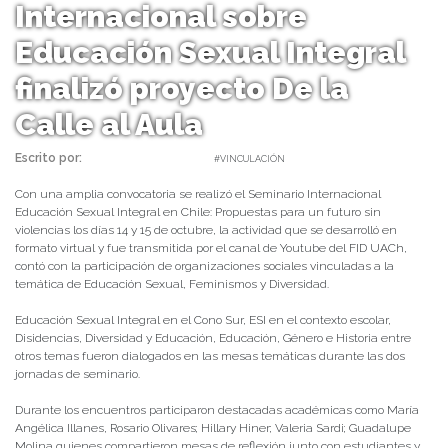
Internacional sobre
Educación Sexual Integral
finalizó proyecto De la
Calle al Aula
Escrito por:
daniel | 21/10/2021 |
#VINCULACIÓN
Con una amplia convocatoria se realizó el Seminario Internacional
Educación Sexual Integral en Chile: Propuestas para un futuro sin
violencias los días 14 y 15 de octubre, la actividad que se desarrolló en
formato virtual y fue transmitida por el canal de Youtube del FID UACh,
contó con la participación de organizaciones sociales vinculadas a la
temática de Educación Sexual, Feminismos y Diversidad.
Educación Sexual Integral en el Cono Sur, ESI en el contexto escolar,
Disidencias, Diversidad y Educación, Educación, Género e Historia entre
otros temas fueron dialogados en las mesas temáticas durante las dos
jornadas de seminario.
Durante los encuentros participaron destacadas académicas como María
Angélica Illanes, Rosario Olivares; Hillary Hiner; Valeria Sardi; Guadalupe
Molina quienes compartieron mesas de reflexión junto con estudiantes y