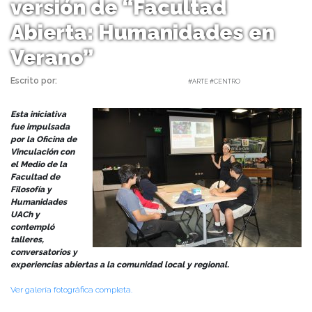
versión de “Facultad
Abierta: Humanidades en
Verano”
Escrito por:
Carolina Angulo | 21/01/2025 |
#ARTE #CENTRO
Esta iniciativa
fue impulsada
por la Oficina de
Vinculación con
el Medio de la
Facultad de
Filosofía y
Humanidades
UACh y
contempló
talleres,
conversatorios y
experiencias abiertas a la comunidad local y regional.
Ver galería fotográfica completa.