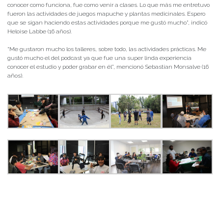
conocer como funciona, fue como venir a clases. Lo que más me entretuvo
fueron las actividades de juegos mapuche y plantas medicinales. Espero
que se sigan haciendo estas actividades porque me gustó mucho”, indicó
Heloise Labbe (16 años).
“Me gustaron mucho los talleres, sobre todo, las actividades prácticas. Me
gustó mucho el del podcast ya que fue una super linda experiencia
conocer el estudio y poder grabar en él”, mencionó Sebastian Monsalve (16
años).