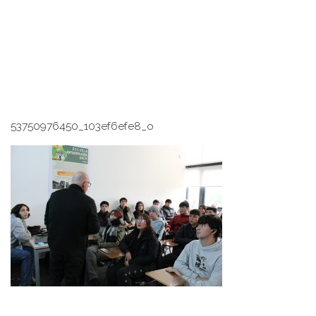
53750976450_103ef6efe8_o