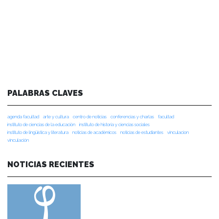
PALABRAS CLAVES
agenda facultad
arte y cultura
centro de noticias
conferencias y charlas
facultad
instituto de ciencias de la educación
instituto de historia y ciencias sociales
instituto de lingüística y literatura
noticias de académicos
noticias de estudiantes
vinculacion
vinculación
NOTICIAS RECIENTES