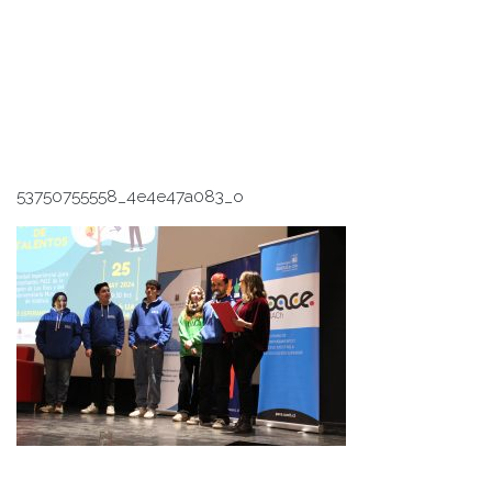
53750755558_4e4e47a083_o