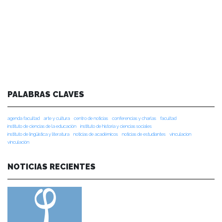
PALABRAS CLAVES
agenda facultad
arte y cultura
centro de noticias
conferencias y charlas
facultad
instituto de ciencias de la educación
instituto de historia y ciencias sociales
instituto de lingüística y literatura
noticias de académicos
noticias de estudiantes
vinculacion
vinculación
NOTICIAS RECIENTES