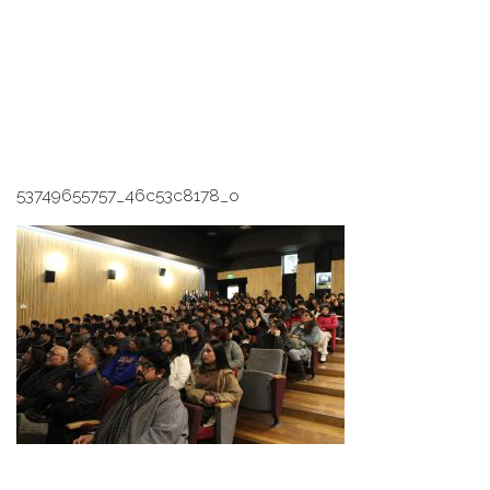
53749655757_46c53c8178_o