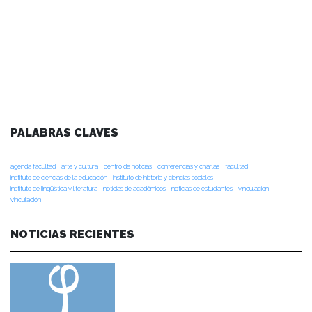
PALABRAS CLAVES
agenda facultad
arte y cultura
centro de noticias
conferencias y charlas
facultad
instituto de ciencias de la educación
instituto de historia y ciencias sociales
instituto de lingüística y literatura
noticias de académicos
noticias de estudiantes
vinculacion
vinculación
NOTICIAS RECIENTES