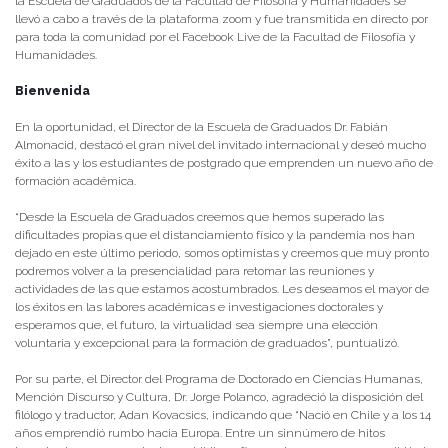
la Escuela de Graduados de la Facultad de Filosofía y Humanidades se
llevó a cabo a través de la plataforma zoom y fue transmitida en directo por
para toda la comunidad por el Facebook Live de la Facultad de Filosofía y
Humanidades.
Bienvenida
En la oportunidad, el Director de la Escuela de Graduados Dr. Fabián
Almonacid, destacó el gran nivel del invitado internacional y deseó mucho
éxito a las y los estudiantes de postgrado que emprenden un nuevo año de
formación académica.
“Desde la Escuela de Graduados creemos que hemos superado las
dificultades propias que el distanciamiento físico y la pandemia nos han
dejado en este último periodo, somos optimistas y creemos que muy pronto
podremos volver a la presencialidad para retomar las reuniones y
actividades de las que estamos acostumbrados. Les deseamos el mayor de
los éxitos en las labores académicas e investigaciones doctorales y
esperamos que, el futuro, la virtualidad sea siempre una elección
voluntaria y excepcional para la formación de graduados”, puntualizó.
Por su parte, el Director del Programa de Doctorado en Ciencias Humanas,
Mención Discurso y Cultura, Dr. Jorge Polanco, agradeció la disposición del
filólogo y traductor, Adan Kovacsics, indicando que “Nació en Chile y a los 14
años emprendió rumbo hacia Europa. Entre un sinnúmero de hitos