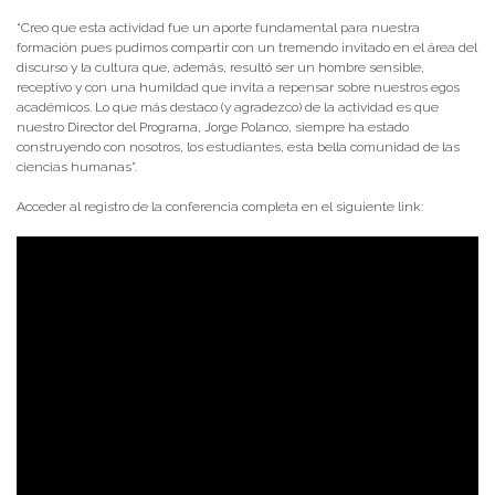
“Creo que esta actividad fue un aporte fundamental para nuestra
formación pues pudimos compartir con un tremendo invitado en el área del
discurso y la cultura que, además, resultó ser un hombre sensible,
receptivo y con una humildad que invita a repensar sobre nuestros egos
académicos. Lo que más destaco (y agradezco) de la actividad es que
nuestro Director del Programa, Jorge Polanco, siempre ha estado
construyendo con nosotros, los estudiantes, esta bella comunidad de las
ciencias humanas”.
Acceder al registro de la conferencia completa en el siguiente link: