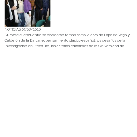
NOTICIAS 07/08/2026
Durante el encuentro se abordaron temas como la obra de Lope de Vega y
Calderón de la Barca, el pensamiento clásico español, los desafíos de la
investigación en literatura, los criterios editoriales de la Universidad de
Navarra y las proyecciones de publicaciones y proyectos conjuntos.
NOTICIAS 28/07/2026
📚 Anunciamos a nuestra comunidad universitaria que en la página de
Revistas UACh (http://revistas.uach.cl/), ya se encuentra disponible para
su lectura y descarga la edición del n° 77 de Estudios Filológicos (EFIL),
publicado recientemente. Felicitamos al equipo editorial de Estudios
Filológicos, al Instituto de Lingüística y Literatura, la Oficina de