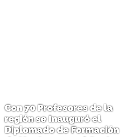
Con 70 Profesores de la
región se Inauguró el
Diplomado de Formación