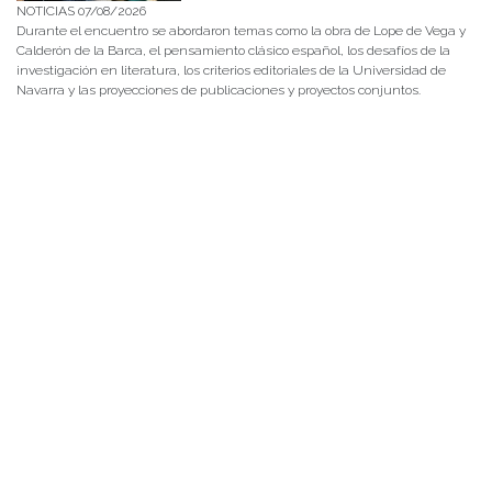
NOTICIAS 07/08/2026
Durante el encuentro se abordaron temas como la obra de Lope de Vega y
Calderón de la Barca, el pensamiento clásico español, los desafíos de la
investigación en literatura, los criterios editoriales de la Universidad de
Navarra y las proyecciones de publicaciones y proyectos conjuntos.
NOTICIAS 28/07/2026
📚 Anunciamos a nuestra comunidad universitaria que en la página de
Revistas UACh (http://revistas.uach.cl/), ya se encuentra disponible para
su lectura y descarga la edición del n° 77 de Estudios Filológicos (EFIL),
publicado recientemente. Felicitamos al equipo editorial de Estudios
Filológicos, al Instituto de Lingüística y Literatura, la Oficina de
Publicaciones de la Facultad […]