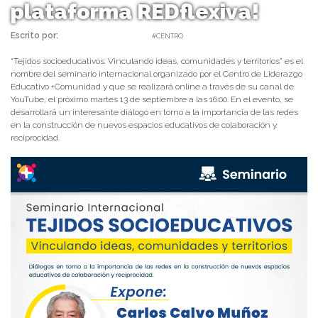
plataforma REDflexiva!
Escrito por:
daniel | 07/09/2022 |
#CENTRO
“Tejidos socioeducativos: Vinculando ideas, comunidades y territorios” es el
nombre del seminario internacional organizado por el Centro de Liderazgo
Educativo +Comunidad y que se realizará online a través de su canal de
YouTube, el próximo martes 13 de septiembre a las 16:00. En el evento, se
desarrollará un interesante diálogo en torno a la importancia de las redes
en la construcción de nuevos espacios educativos de colaboración y
reciprocidad.