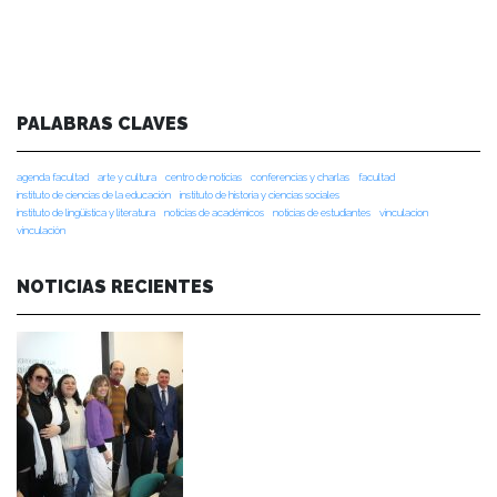
PALABRAS CLAVES
agenda facultad
arte y cultura
centro de noticias
conferencias y charlas
facultad
instituto de ciencias de la educación
instituto de historia y ciencias sociales
instituto de lingüística y literatura
noticias de académicos
noticias de estudiantes
vinculacion
vinculación
NOTICIAS RECIENTES