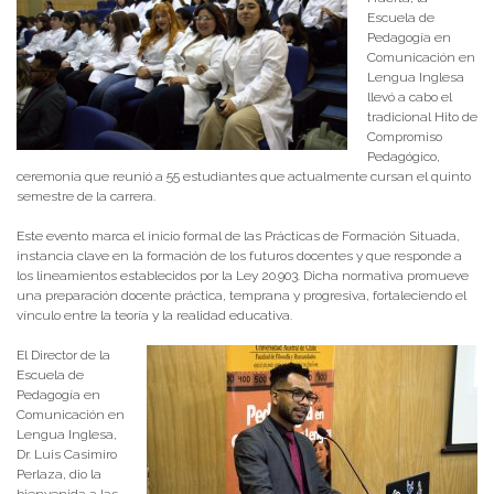
Escuela de
Pedagogía en
Comunicación en
Lengua Inglesa
llevó a cabo el
tradicional Hito de
Compromiso
Pedagógico,
ceremonia que reunió a 55 estudiantes que actualmente cursan el quinto
semestre de la carrera.
Este evento marca el inicio formal de las Prácticas de Formación Situada,
instancia clave en la formación de los futuros docentes y que responde a
los lineamientos establecidos por la Ley 20.903. Dicha normativa promueve
una preparación docente práctica, temprana y progresiva, fortaleciendo el
vínculo entre la teoría y la realidad educativa.
El Director de la
Escuela de
Pedagogía en
Comunicación en
Lengua Inglesa,
Dr. Luis Casimiro
Perlaza, dio la