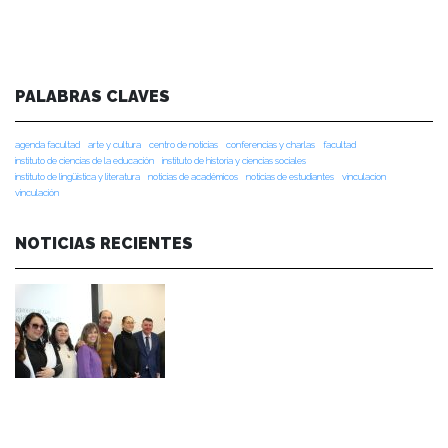
PALABRAS CLAVES
agenda facultad
arte y cultura
centro de noticias
conferencias y charlas
facultad
instituto de ciencias de la educación
instituto de historia y ciencias sociales
instituto de lingüística y literatura
noticias de académicos
noticias de estudiantes
vinculacion
vinculación
NOTICIAS RECIENTES
NOTICIAS 07/08/2026