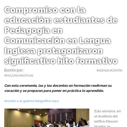
Compromiso con la
educación: estudiantes de
Pedagogía en
Comunicación en Lengua
Inglesa protagonizaron
significativo hito formativo
Escrito por:
Monserrat Soto Sotomayor | 30/04/2025 |
#AGENDA #CENTRO
#FACULTAD #NOTICIAS
Con esta ceremonia, las y los docentes en formación reafirman su
vocación y se preparan para poner en práctica lo aprendido.
Accede a la galería fotográfica aquí
Esta semana, en
el Auditorio del
edificio Eleazar
Huerta, la