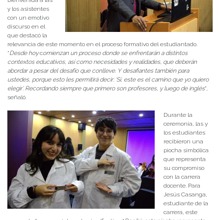
bienvenida a las
y los asistentes
con un emotivo
discurso en el
que destacó la
relevancia de este momento en el proceso formativo del estudiantado.
“
Desde hoy
c
omienzan un proceso donde se enfrentarán a distintos
contextos educativos, así como necesidades y realidades, que deberán
abordar a pesar del desafío que conlleve. Y desafiantes también para
ustedes, porque esto les permitirá decir: ‘Sí, este es el camino que yo quiero
elegir’. Recordando siempre que primero son profesores, y luego de inglés
”,
señaló.
Durante la
ceremonia, las y
los estudiantes
recibieron una
piocha simbólica
que representa
su compromiso
con la carrera
docente. Para
Jesús Casanga,
estudiante de la
carrera, este