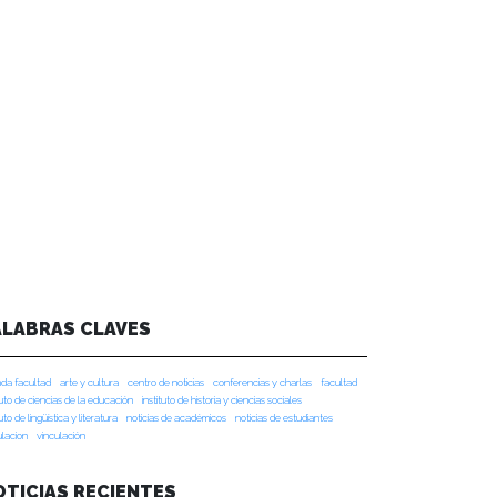
ALABRAS CLAVES
da facultad
arte y cultura
centro de noticias
conferencias y charlas
facultad
tuto de ciencias de la educación
instituto de historia y ciencias sociales
tuto de lingüística y literatura
noticias de académicos
noticias de estudiantes
ulacion
vinculación
OTICIAS RECIENTES