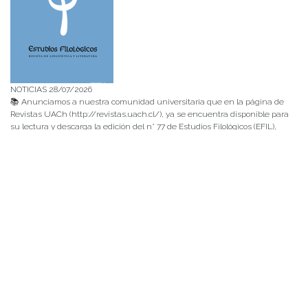
NOTICIAS 28/07/2026
📚 Anunciamos a nuestra comunidad universitaria que en la página de
Revistas UACh (http://revistas.uach.cl/), ya se encuentra disponible para
su lectura y descarga la edición del n° 77 de Estudios Filológicos (EFIL),
publicado recientemente. Felicitamos al equipo editorial de Estudios
Filológicos, al Instituto de Lingüística y Literatura, la Oficina de
Publicaciones de la Facultad […]
NOTICIAS 15/07/2026
Muchos de estos recursos fueron implementados durante el semestre en