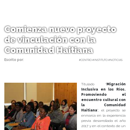
Comienza nuevo proyecto
de vinculación con la
Comunidad Haitiana
Escrito por:
Carolina Angulo | 30/05/2018 |
#CENTRO #INSTITUTO #NOTICIAS
Titulado “
Migración
Inclusiva en los Ríos.
Promoviendo el
encuentro cultural con
la Comunidad
Haitiana
”, el proyecto se
enmarca en la experiencia
previa desarrollada el año
2017 y en el contexto de un