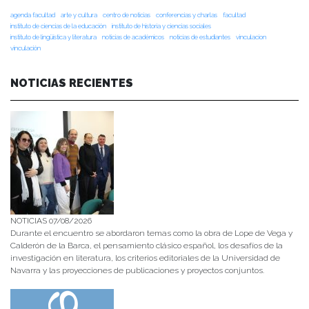
agenda facultad
arte y cultura
centro de noticias
conferencias y charlas
facultad
instituto de ciencias de la educación
instituto de historia y ciencias sociales
instituto de lingüística y literatura
noticias de académicos
noticias de estudiantes
vinculacion
vinculación
NOTICIAS RECIENTES
NOTICIAS 07/08/2026
Durante el encuentro se abordaron temas como la obra de Lope de Vega y
Calderón de la Barca, el pensamiento clásico español, los desafíos de la
investigación en literatura, los criterios editoriales de la Universidad de
Navarra y las proyecciones de publicaciones y proyectos conjuntos.