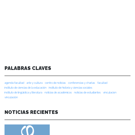
PALABRAS CLAVES
agenda facultad
arte y cultura
centro de noticias
conferencias y charlas
facultad
instituto de ciencias de la educación
instituto de historia y ciencias sociales
instituto de lingüística y literatura
noticias de académicos
noticias de estudiantes
vinculacion
vinculación
NOTICIAS RECIENTES