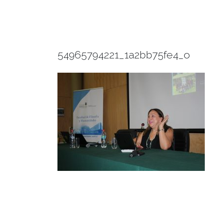
54965794221_1a2bb75fe4_o