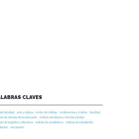
ALABRAS CLAVES
da facultad
arte y cultura
centro de noticias
conferencias y charlas
facultad
tuto de ciencias de la educación
instituto de historia y ciencias sociales
tuto de lingüística y literatura
noticias de académicos
noticias de estudiantes
ulacion
vinculación