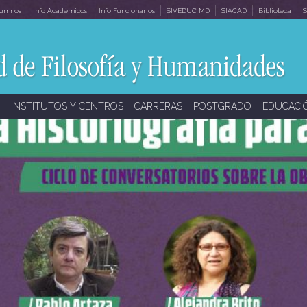
lumnos
Info Académicos
Info Funcionarios
SIVEDUC MD
SIACAD
Biblioteca
S
INSTITUTOS Y CENTROS
CARRERAS
POSTGRADO
EDUCACI