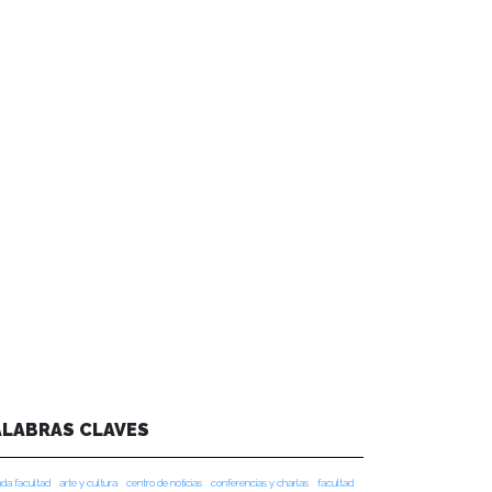
ALABRAS CLAVES
da facultad
arte y cultura
centro de noticias
conferencias y charlas
facultad