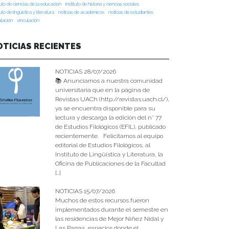
tuto de ciencias de la educación
instituto de historia y ciencias sociales
tuto de lingüística y literatura
noticias de académicos
noticias de estudiantes
ulacion
vinculación
OTICIAS RECIENTES
NOTICIAS 28/07/2026
📚 Anunciamos a nuestra comunidad
universitaria que en la página de
Revistas UACh (http://revistas.uach.cl/),
ya se encuentra disponible para su
lectura y descarga la edición del n° 77
de Estudios Filológicos (EFIL), publicado
recientemente. Felicitamos al equipo
editorial de Estudios Filológicos, al
Instituto de Lingüística y Literatura, la
Oficina de Publicaciones de la Facultad
[…]
NOTICIAS 15/07/2026
Muchos de estos recursos fueron
implementados durante el semestre en
las residencias de Mejor Niñez Nidal y
Las Parras, espacios donde el