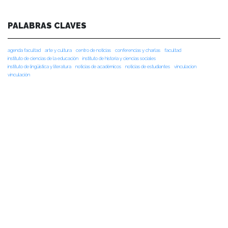
PALABRAS CLAVES
agenda facultad
arte y cultura
centro de noticias
conferencias y charlas
facultad
instituto de ciencias de la educación
instituto de historia y ciencias sociales
instituto de lingüística y literatura
noticias de académicos
noticias de estudiantes
vinculacion
vinculación
NOTICIAS RECIENTES
NOTICIAS 07/08/2026
Durante el encuentro se abordaron temas como la obra de Lope de Vega y
Calderón de la Barca, el pensamiento clásico español, los desafíos de la