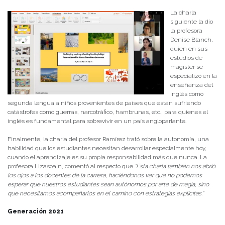
La charla
siguiente la dio
la profesora
Denise Blanch,
quien en sus
estudios de
magíster se
especializó en la
enseñanza del
inglés como
segunda lengua a niños provenientes de países que están sufriendo
catástrofes como guerras, narcotráfico, hambrunas, etc., para quienes el
inglés es fundamental para sobrevivir en un país angloparlante.
Finalmente, la charla del profesor Ramírez trató sobre la autonomía, una
habilidad que los estudiantes necesitan desarrollar especialmente hoy,
cuando el aprendizaje es su propia responsabilidad más que nunca. La
profesora Lizasoain, comentó al respecto que
“Esta charla también nos abrió
los ojos a los docentes de la carrera, haciéndonos ver que no podemos
esperar que nuestros estudiantes sean autónomos por arte de magia, sino
que necesitamos acompañarlos en el camino con estrategias explícitas.”
Generación 2021