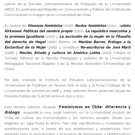
Latina de la Escuela Latinoamericana de Postgrado de la Universidad
ARCIS. Es profesora del Magíster en Comunicación y Política del Instituto de
Comunicación e Imagen de la Universidad de Chile.
Es autora de
Disensos feministas
(2016),
Nudos feministas
(2011), J
ulieta
Kirkwood. Políticas del nombre propio
(2007),
La república masculina y
la promesa igualitaria
(2005) y
La exclusión de la mujer en la Filosofía
del derecho de Hegel
(2001). Editora de
Martina Barros, Prólogo a la
Esclavitud de la Mujer
(2009); y co-editora
Re-escrituras de José Martí
(2008) y
Nación, Estado y cultura en América Latina
(2003). Integra el
Consejo Editorial de la Revista Pedagogía y Saberes de la Universidad
Pedagógica Nacional (Bogotá) y de la Revista Nomadías (Universidad de
Chile).
Ha sido invitada al Instituto de Estudios Latinoamericanos de la
Universidad de Fordham en Nueva York el 2011 y al King’s College de la
Universidad de Londres el 2008 y 2009, además formó parte del Grupo de
Filosofía Política de CLACSO entre el 2010 y 2012.
Esta tercera cátedra, titulada “
Feminismos en Chile: diferencia y
diálogo
”, responde a una larga tradición en la Universidad Austral de
Chile de cultivar las humanidades y las ciencias sociales. Desde sus
orígenes en 1954 hasta la fecha, han sido significativas y numerosas las
contribuciones que, a través de sus académicos y académicas, han
aportado para la comprensión y el análisis de fenómenos y problemáticas