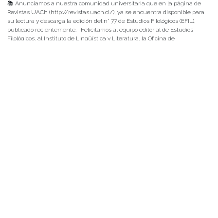
📚 Anunciamos a nuestra comunidad universitaria que en la página de
Revistas UACh (http://revistas.uach.cl/), ya se encuentra disponible para
su lectura y descarga la edición del n° 77 de Estudios Filológicos (EFIL),
publicado recientemente. Felicitamos al equipo editorial de Estudios
Filológicos, al Instituto de Lingüística y Literatura, la Oficina de
Publicaciones de la Facultad […]
NOTICIAS 15/07/2026
Muchos de estos recursos fueron implementados durante el semestre en
las residencias de Mejor Niñez Nidal y Las Parras, espacios donde el
estudiantado desarrolló experiencias de aprendizaje y acompañamiento.