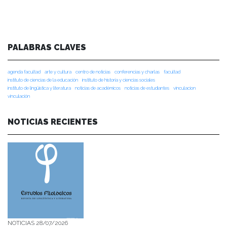
PALABRAS CLAVES
agenda facultad
arte y cultura
centro de noticias
conferencias y charlas
facultad
instituto de ciencias de la educación
instituto de historia y ciencias sociales
instituto de lingüística y literatura
noticias de académicos
noticias de estudiantes
vinculacion
vinculación
NOTICIAS RECIENTES
NOTICIAS 28/07/2026