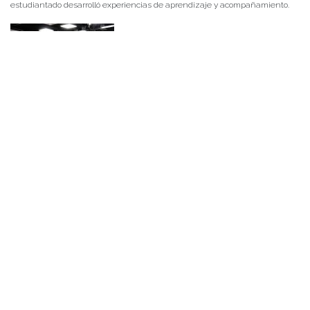
estudiantado desarrolló experiencias de aprendizaje y acompañamiento.
NOTICIAS 14/07/2026
La instancia convocó a equipos académicos y profesionales con el fin de
diseñar líneas prioritarias de colaboración y establecer las bases de un plan
de trabajo conjunto para el fortalecimiento de la educación pública.