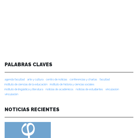
PALABRAS CLAVES
agenda facultad
arte y cultura
centro de noticias
conferencias y charlas
facultad
instituto de ciencias de la educación
instituto de historia y ciencias sociales
instituto de lingüística y literatura
noticias de académicos
noticias de estudiantes
vinculacion
vinculación
NOTICIAS RECIENTES