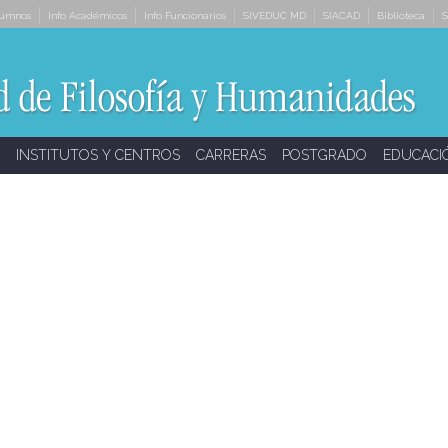
lumnos
Info Académicos
Info Funcionarios
SIVEDUC MD
SIACAD
Biblioteca
S
INSTITUTOS Y CENTROS
CARRERAS
POSTGRADO
EDUCACI