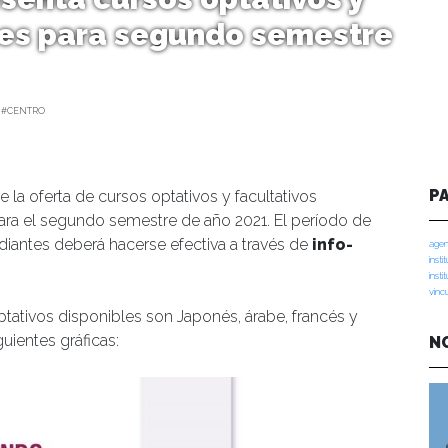
les para segundo semestre
 #CENTRO
P
 la oferta de cursos optativos y facultativos
ra el segundo semestre de año 2021. El período de
udiantes deberá hacerse efectiva a través de
info-
agen
insti
insti
vinc
ptativos disponibles son Japonés, árabe, francés y
uientes gráficas:
N