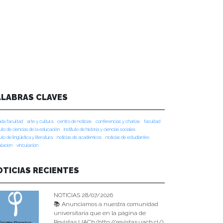
ALABRAS CLAVES
da facultad
arte y cultura
centro de noticias
conferencias y charlas
facultad
tuto de ciencias de la educación
instituto de historia y ciencias sociales
tuto de lingüística y literatura
noticias de académicos
noticias de estudiantes
ulacion
vinculación
OTICIAS RECIENTES
NOTICIAS 28/07/2026
📚 Anunciamos a nuestra comunidad
universitaria que en la página de
Revistas UACh (http://revistas.uach.cl/),