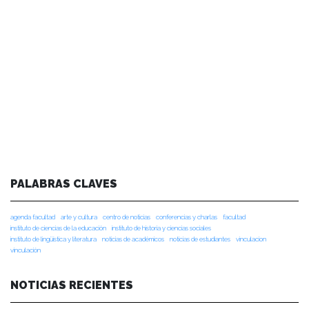
PALABRAS CLAVES
agenda facultad
arte y cultura
centro de noticias
conferencias y charlas
facultad
instituto de ciencias de la educación
instituto de historia y ciencias sociales
instituto de lingüística y literatura
noticias de académicos
noticias de estudiantes
vinculacion
vinculación
NOTICIAS RECIENTES