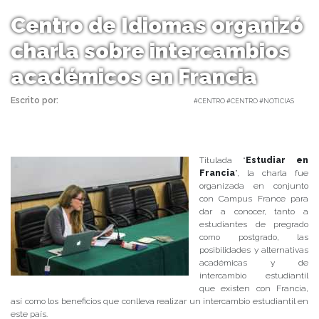
Centro de Idiomas organizó
charla sobre intercambios
académicos en Francia
Escrito por:
Carolina Angulo | 25/10/2018 |
#CENTRO #CENTRO #NOTICIAS
Titulada “
Estudiar en
Francia
”, la charla fue
organizada en conjunto
con Campus France para
dar a conocer, tanto a
estudiantes de pregrado
como postgrado, las
posibilidades y alternativas
académicas y de
intercambio estudiantil
que existen con Francia,
así como los beneficios que conlleva realizar un intercambio estudiantil en
este país.