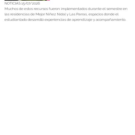
NOTICIAS 15/07/2026
Muchos de estos recursos fueron implementados durante el semestre en
las residencias de Mejor Niñez Nidal y Las Parras, espacios donde el
estudiantado desarrolló experiencias de aprendizaje y acompañamiento.
NOTICIAS 14/07/2026
La instancia convocó a equipos académicos y profesionales con el fin de
diseñar líneas prioritarias de colaboración y establecer las bases de un plan
de trabajo conjunto para el fortalecimiento de la educación pública.