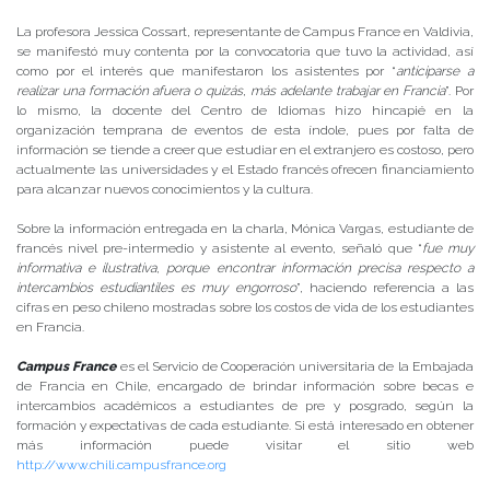
La profesora Jessica Cossart, representante de Campus France en Valdivia,
se manifestó muy contenta por la convocatoria que tuvo la actividad, así
como por el interés que manifestaron los asistentes por “
anticiparse a
realizar una formación afuera o quizás, más adelante trabajar en Francia
”. Por
lo mismo, la docente del Centro de Idiomas hizo hincapié en la
organización temprana de eventos de esta índole, pues por falta de
información se tiende a creer que estudiar en el extranjero es costoso, pero
actualmente las universidades y el Estado francés ofrecen financiamiento
para alcanzar nuevos conocimientos y la cultura.
Sobre la información entregada en la charla, Mónica Vargas, estudiante de
francés nivel pre-intermedio y asistente al evento, señaló que “
fue muy
informativa e ilustrativa, porque encontrar información precisa respecto a
intercambios estudiantiles es muy engorroso
”, haciendo referencia a las
cifras en peso chileno mostradas sobre los costos de vida de los estudiantes
en Francia.
Campus France
es el Servicio de Cooperación universitaria de la Embajada
de Francia en Chile, encargado de brindar información sobre becas e
intercambios académicos a estudiantes de pre y posgrado, según la
formación y expectativas de cada estudiante. Si está interesado en obtener
más información puede visitar el sitio web
http://www.chili.campusfrance.org