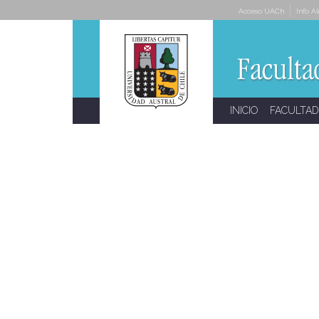
Skip
Acceso UACh
Info A
to
content
INICIO
FACULTAD