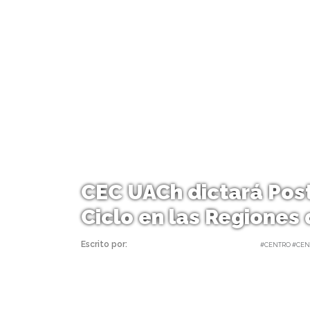
CEC UACh dictará Post
Ciclo en las Regiones 
Escrito por:
Carolina Angulo | 04/10/2018 |
#CENTRO #CEN