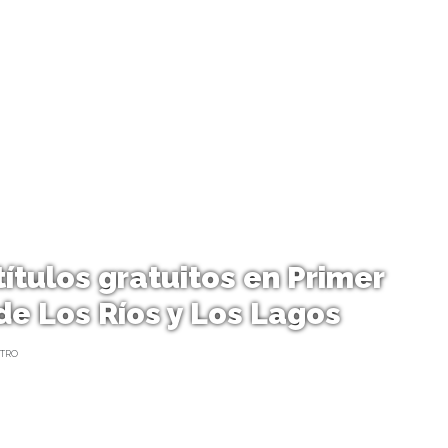
ítulos gratuitos en Primer
de Los Ríos y Los Lagos
TRO