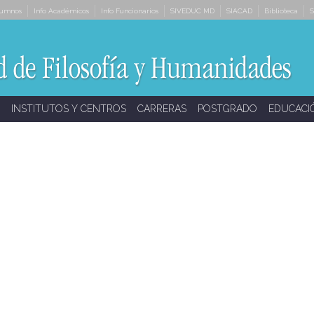
lumnos
Info Académicos
Info Funcionarios
SIVEDUC MD
SIACAD
Biblioteca
S
INSTITUTOS Y CENTROS
CARRERAS
POSTGRADO
EDUCACI