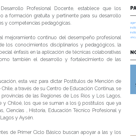
P
esarrollo Profesional Docente, establece que los
o a formación gratuita y pertinente para su desarrollo
eres y competencias pedagógicas.
agen
insti
insti
r al mejoramiento continuo del desempeño profesional
vinc
de los conocimientos disciplinarios y pedagógicos, la
pecial énfasis en la aplicación de técnicas colaborativas
N
omo también el desarrollo y fortalecimiento de las
cación, esta vez para dictar Postítulos de Mención de
e Chile, a través de su Centro de Educación Continua, se
 provincias de las Regiones de Los Ríos y Los Lagos,
ue y Chiloé, los que se suman a los 9 postítulos que ya
s, Ciencias , Historia, Educación Técnico Profesional y
s Lagos y Aysén.
ntes de Primer Ciclo Básico buscan apoyar a las y los