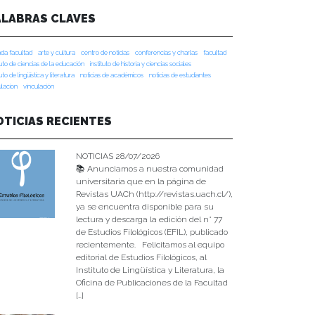
ALABRAS CLAVES
da facultad
arte y cultura
centro de noticias
conferencias y charlas
facultad
tuto de ciencias de la educación
instituto de historia y ciencias sociales
tuto de lingüística y literatura
noticias de académicos
noticias de estudiantes
ulacion
vinculación
OTICIAS RECIENTES
NOTICIAS 28/07/2026
📚 Anunciamos a nuestra comunidad
universitaria que en la página de
Revistas UACh (http://revistas.uach.cl/),
ya se encuentra disponible para su
lectura y descarga la edición del n° 77
de Estudios Filológicos (EFIL), publicado
recientemente. Felicitamos al equipo
editorial de Estudios Filológicos, al
Instituto de Lingüística y Literatura, la
Oficina de Publicaciones de la Facultad
[…]