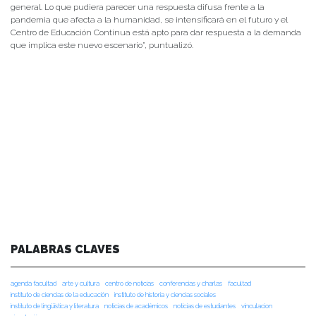
general. Lo que pudiera parecer una respuesta difusa frente a la
pandemia que afecta a la humanidad, se intensificará en el futuro y el
Centro de Educación Continua está apto para dar respuesta a la demanda
que implica este nuevo escenario”, puntualizó.
PALABRAS CLAVES
agenda facultad
arte y cultura
centro de noticias
conferencias y charlas
facultad
instituto de ciencias de la educación
instituto de historia y ciencias sociales
instituto de lingüística y literatura
noticias de académicos
noticias de estudiantes
vinculacion