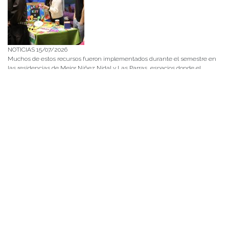
NOTICIAS 15/07/2026
Muchos de estos recursos fueron implementados durante el semestre en
las residencias de Mejor Niñez Nidal y Las Parras, espacios donde el
estudiantado desarrolló experiencias de aprendizaje y acompañamiento.
NOTICIAS 14/07/2026
La instancia convocó a equipos académicos y profesionales con el fin de
diseñar líneas prioritarias de colaboración y establecer las bases de un plan
de trabajo conjunto para el fortalecimiento de la educación pública.