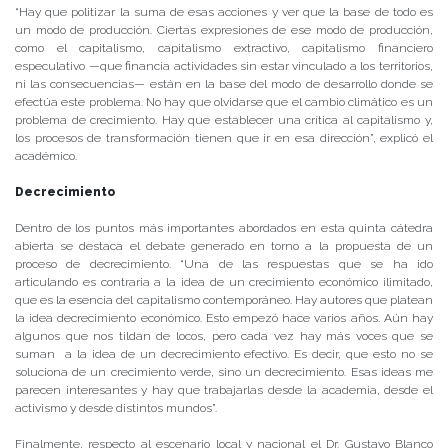
“Hay que politizar la suma de esas acciones y ver que la base de todo es
un modo de producción. Ciertas expresiones de ese modo de producción,
como el capitalismo, capitalismo extractivo, capitalismo financiero
especulativo —que financia actividades sin estar vinculado a los territorios,
ni las consecuencias— están en la base del modo de desarrollo donde se
efectúa este problema. No hay que olvidarse que el cambio climático es un
problema de crecimiento. Hay que establecer una crítica al capitalismo y,
los procesos de transformación tienen que ir en esa dirección”, explicó el
académico.
Decrecimiento
Dentro de los puntos más importantes abordados en esta quinta cátedra
abierta se destaca el debate generado en torno a la propuesta de un
proceso de decrecimiento. “Una de las respuestas que se ha ido
articulando es contraria a la idea de un crecimiento económico ilimitado,
que es la esencia del capitalismo contemporáneo. Hay autores que platean
la idea decrecimiento económico. Esto empezó hace varios años. Aún hay
algunos que nos tildan de locos, pero cada vez hay más voces que se
suman a la idea de un decrecimiento efectivo. Es decir, que esto no se
soluciona de un crecimiento verde, sino un decrecimiento. Esas ideas me
parecen interesantes y hay que trabajarlas desde la academia, desde el
activismo y desde distintos mundos”.
Finalmente, respecto al escenario local y nacional el Dr. Gustavo Blanco