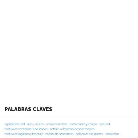
PALABRAS CLAVES
agenda facultad
arte y cultura
centro de noticias
conferencias y charlas
facultad
instituto de ciencias de la educación
instituto de historia y ciencias sociales
instituto de lingüística y literatura
noticias de académicos
noticias de estudiantes
vinculacion