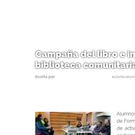
Campaña del libro e 
biblioteca comunitari
Escrito por:
Carolina Angulo | 27/06/2017 |
#CENTRO #NOTIC
Alumnos
de Form
de acti