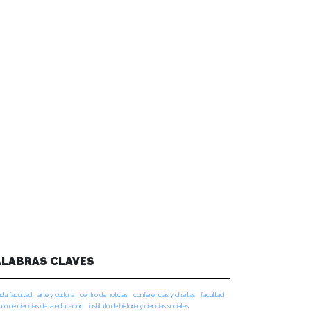
ALABRAS CLAVES
da facultad
arte y cultura
centro de noticias
conferencias y charlas
facultad
tuto de ciencias de la educación
instituto de historia y ciencias sociales