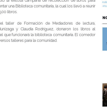
ló la exitosa campaña de recolección de libros para
insti
tar una Biblioteca comunitaria, la cual los llevó a reunir
vinc
00 libros.
N
el taller de Formación de Mediadores de lectura,
nizaga y Claudia Rodríguez, donaron los libros al
el que funcionará la biblioteca comunitaria. El comedor
ersos talleres para la comunidad.