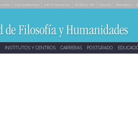
lumnos
Info Académicos
Info Funcionarios
SIVEDUC MD
SIACAD
Biblioteca
S
INSTITUTOS Y CENTROS
CARRERAS
POSTGRADO
EDUCACI