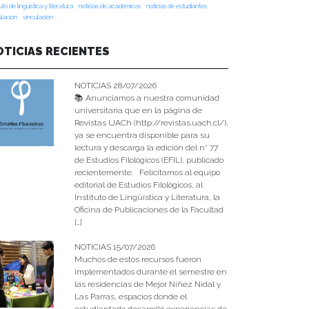
tuto de lingüística y literatura
noticias de académicos
noticias de estudiantes
ulacion
vinculación
OTICIAS RECIENTES
NOTICIAS 28/07/2026
📚 Anunciamos a nuestra comunidad
universitaria que en la página de
Revistas UACh (http://revistas.uach.cl/),
ya se encuentra disponible para su
lectura y descarga la edición del n° 77
de Estudios Filológicos (EFIL), publicado
recientemente. Felicitamos al equipo
editorial de Estudios Filológicos, al
Instituto de Lingüística y Literatura, la
Oficina de Publicaciones de la Facultad
[…]
NOTICIAS 15/07/2026
Muchos de estos recursos fueron
implementados durante el semestre en
las residencias de Mejor Niñez Nidal y
Las Parras, espacios donde el