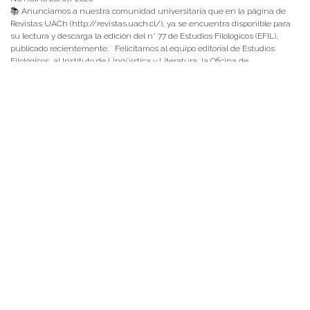
📚 Anunciamos a nuestra comunidad universitaria que en la página de
Revistas UACh (http://revistas.uach.cl/), ya se encuentra disponible para
su lectura y descarga la edición del n° 77 de Estudios Filológicos (EFIL),
publicado recientemente. Felicitamos al equipo editorial de Estudios
Filológicos, al Instituto de Lingüística y Literatura, la Oficina de
Publicaciones de la Facultad […]
NOTICIAS 15/07/2026
Muchos de estos recursos fueron implementados durante el semestre en
las residencias de Mejor Niñez Nidal y Las Parras, espacios donde el
estudiantado desarrolló experiencias de aprendizaje y acompañamiento.