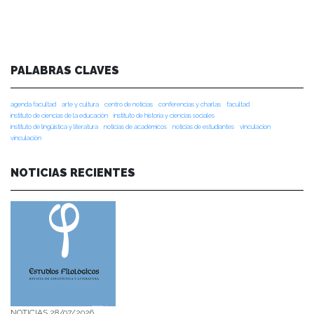
PALABRAS CLAVES
agenda facultad
arte y cultura
centro de noticias
conferencias y charlas
facultad
instituto de ciencias de la educación
instituto de historia y ciencias sociales
instituto de lingüística y literatura
noticias de académicos
noticias de estudiantes
vinculacion
vinculación
NOTICIAS RECIENTES
NOTICIAS 28/07/2026