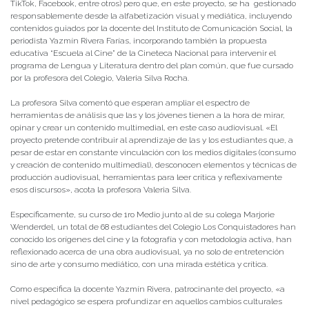
TikTok, Facebook, entre otros) pero que, en este proyecto, se ha gestionado
responsablemente desde la alfabetización visual y mediática, incluyendo
contenidos guiados por la docente del Instituto de Comunicación Social, la
periodista Yazmín Rivera Farías, incorporando también la propuesta
educativa “Escuela al Cine” de la Cineteca Nacional para intervenir el
programa de Lengua y Literatura dentro del plan común, que fue cursado
por la profesora del Colegio, Valeria Silva Rocha.
La profesora Silva comentó que esperan ampliar el espectro de
herramientas de análisis que las y los jóvenes tienen a la hora de mirar,
opinar y crear un contenido multimedial, en este caso audiovisual. «El
proyecto pretende contribuir al aprendizaje de las y los estudiantes que, a
pesar de estar en constante vinculación con los medios digitales (consumo
y creación de contenido multimedial), desconocen elementos y técnicas de
producción audiovisual, herramientas para leer crítica y reflexivamente
esos discursos», acota la profesora Valeria Silva.
Específicamente, su curso de 1ro Medio junto al de su colega Marjorie
Wenderdel, un total de 68 estudiantes del Colegio Los Conquistadores han
conocido los orígenes del cine y la fotografía y con metodología activa, han
reflexionado acerca de una obra audiovisual, ya no solo de entretención
sino de arte y consumo mediático, con una mirada estética y crítica.
Como especifica la docente Yazmín Rivera, patrocinante del proyecto, «a
nivel pedagógico se espera profundizar en aquellos cambios culturales