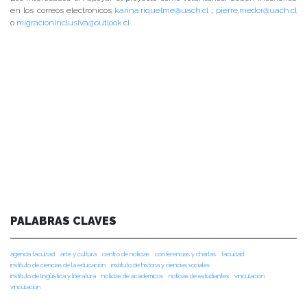
en los correos electrónicos
karina.riquelme@uach.cl
;
pierre.medor@uach.cl
o
migracioninclusiva@outlook.cl
PALABRAS CLAVES
agenda facultad
arte y cultura
centro de noticias
conferencias y charlas
facultad
instituto de ciencias de la educación
instituto de historia y ciencias sociales
instituto de lingüística y literatura
noticias de académicos
noticias de estudiantes
vinculacion
vinculación