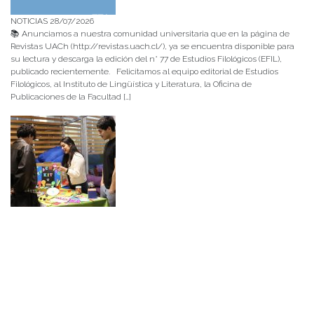
NOTICIAS 28/07/2026
📚 Anunciamos a nuestra comunidad universitaria que en la página de
Revistas UACh (http://revistas.uach.cl/), ya se encuentra disponible para
su lectura y descarga la edición del n° 77 de Estudios Filológicos (EFIL),
publicado recientemente. Felicitamos al equipo editorial de Estudios
Filológicos, al Instituto de Lingüística y Literatura, la Oficina de
Publicaciones de la Facultad […]
NOTICIAS 15/07/2026
Muchos de estos recursos fueron implementados durante el semestre en
las residencias de Mejor Niñez Nidal y Las Parras, espacios donde el
estudiantado desarrolló experiencias de aprendizaje y acompañamiento.