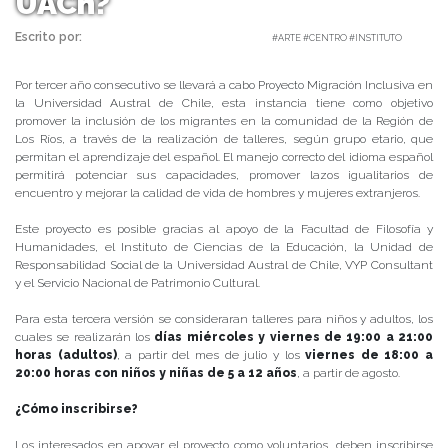
UACh?
Escrito por:
Carolina Angulo | 13/06/2019 |
#ARTE #CENTRO #INSTITUTO
Por tercer año consecutivo se llevará a cabo Proyecto Migración Inclusiva en
la Universidad Austral de Chile, esta instancia tiene como objetivo
promover la inclusión de los migrantes en la comunidad de la Región de
Los Ríos, a través de la realización de talleres, según grupo etario, que
permitan el aprendizaje del español. El manejo correcto del idioma español
permitirá potenciar sus capacidades, promover lazos igualitarios de
encuentro y mejorar la calidad de vida de hombres y mujeres extranjeros.
Este proyecto es posible gracias al apoyo de la Facultad de Filosofía y
Humanidades, el Instituto de Ciencias de la Educación, la Unidad de
Responsabilidad Social de la Universidad Austral de Chile, VYP Consultant
y el Servicio Nacional de Patrimonio Cultural.
Para esta tercera versión se consideraran talleres para niños y adultos, los
cuales se realizarán los
días miércoles y viernes de 19:00 a 21:00
horas (adultos)
, a partir del mes de julio y los
viernes de 18:00 a
20:00 horas con niños y niñas de 5 a 12 años
, a partir de agosto.
¿Cómo inscribirse?
Los interesados en apoyar el proyecto como voluntarios, deben inscribirse