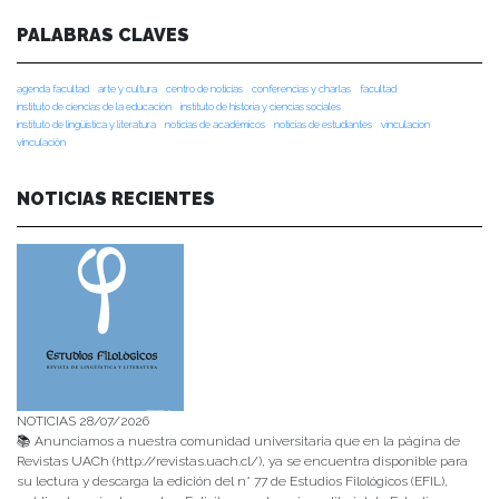
PALABRAS CLAVES
agenda facultad
arte y cultura
centro de noticias
conferencias y charlas
facultad
instituto de ciencias de la educación
instituto de historia y ciencias sociales
instituto de lingüística y literatura
noticias de académicos
noticias de estudiantes
vinculacion
vinculación
NOTICIAS RECIENTES
NOTICIAS 28/07/2026
📚 Anunciamos a nuestra comunidad universitaria que en la página de
Revistas UACh (http://revistas.uach.cl/), ya se encuentra disponible para
su lectura y descarga la edición del n° 77 de Estudios Filológicos (EFIL),