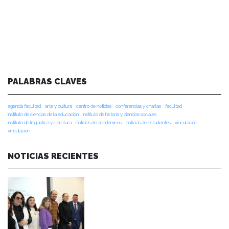
PALABRAS CLAVES
agenda facultad
arte y cultura
centro de noticias
conferencias y charlas
facultad
instituto de ciencias de la educación
instituto de historia y ciencias sociales
instituto de lingüística y literatura
noticias de académicos
noticias de estudiantes
vinculacion
vinculación
NOTICIAS RECIENTES