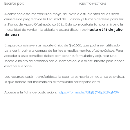
Escrito por:
Carolina Angulo | 18/05/2021 |
#CENTRO #NOTICIAS
A contar de este martes 18 de mayo, se invita a estudiantes de las siete
carreras de pregrado de la Facultad de Filosofía y Humanidades a postular
al Fondo de Apoyo Oftalmológico 2021. Esta convocatoria funcionará bajo la
modalidad de ventanilla abierta y estará disponible
hasta el 31 de julio
de 2021
.
El apoyo consiste en un aporte único de $40.000, que podrá ser utilizado
para contribuir a la compra de lentes o medicamentos oftalmológicos. Para
acceder a este beneficio debes completar el formulario y adjuntar una
receta o boleta de atención con el nombre de la o el estudiante para hacer
efectivo el aporte.
Los recursos serán transferidos a la cuenta bancaria o mediante vale vista,
lo que deberá ser indicado en el formulario correspondiente.
Accede a la ficha de postulación:
https://forms.gle/GT45r7Mtp163VgM7A