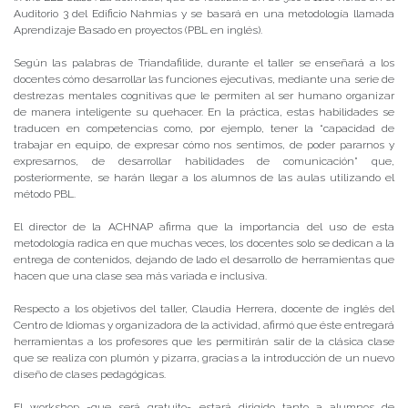
Auditorio 3 del Edificio Nahmias y se basará en una metodología llamada
Aprendizaje Basado en proyectos (PBL en inglés).
Según las palabras de Triandafilide, durante el taller se enseñará a los
docentes cómo desarrollar las funciones ejecutivas, mediante una serie de
destrezas mentales cognitivas que le permiten al ser humano organizar
de manera inteligente su quehacer. En la práctica, estas habilidades se
traducen en competencias como, por ejemplo, tener la “capacidad de
trabajar en equipo, de expresar cómo nos sentimos, de poder pararnos y
expresarnos, de desarrollar habilidades de comunicación” que,
posteriormente, se harán llegar a los alumnos de las aulas utilizando el
método PBL.
El director de la ACHNAP afirma que la importancia del uso de esta
metodología radica en que muchas veces, los docentes solo se dedican a la
entrega de contenidos, dejando de lado el desarrollo de herramientas que
hacen que una clase sea más variada e inclusiva.
Respecto a los objetivos del taller, Claudia Herrera, docente de inglés del
Centro de Idiomas y organizadora de la actividad, afirmó que éste entregará
herramientas a los profesores que les permitirán salir de la clásica clase
que se realiza con plumón y pizarra, gracias a la introducción de un nuevo
diseño de clases pedagógicas.
El workshop -que será gratuito- estará dirigido tanto a alumnos de