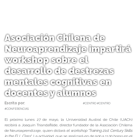
Asociación Chilena de
Neuroaprendizaje impartirá
workshop sobre el
desarrollo de destrezas
mentales cognitivas en
docentes y alumnos
Escrito por:
Carolina Angulo | 23/05/2019 |
#CENTRO #CENTRO
#CONFERENCIAS
El próximo lunes 27 de mayo, la Universidad Austral de Chile (UACh)
recibirá a Joaquín Triandafilide, director fundador de la Asociación Chilena
de Neuroaprendizaje, quien dictará
el workshop “Training 21st Century Skills
in the ELL Class
”. La actividad, que se realizará en de 9.00 a 11.00 horas en el